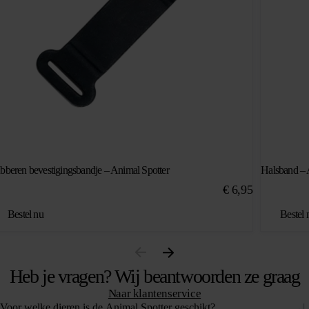
bberen bevestigingsbandje – Animal Spotter
Halsband – 
€
6,95
Bestel nu
Bestel 
Heb je vragen? Wij beantwoorden ze graag
Naar klantenservice
Voor welke dieren is de Animal Spotter geschikt?