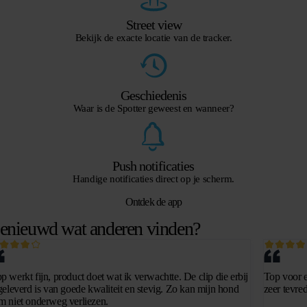
Street view
Bekijk de exacte locatie van de tracker.
Geschiedenis
Waar is de Spotter geweest en wanneer?
Push notificaties
Handige notificaties direct op je scherm.
Ontdek de app
enieuwd wat anderen vinden?
p werkt fijn, product doet wat ik verwachtte. De clip die erbij
Top voor e
 geleverd is van goede kwaliteit en stevig. Zo kan mijn hond
zeer tevre
m niet onderweg verliezen.