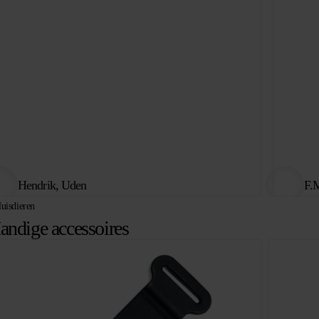
Hendrik, Uden
F.M
uisdieren
andige accessoires