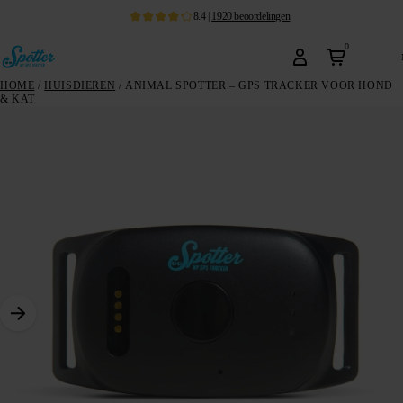
8.4
|
1920
beoordelingen
0
HOME
/
HUISDIEREN
/ ANIMAL SPOTTER – GPS TRACKER VOOR HOND
& KAT