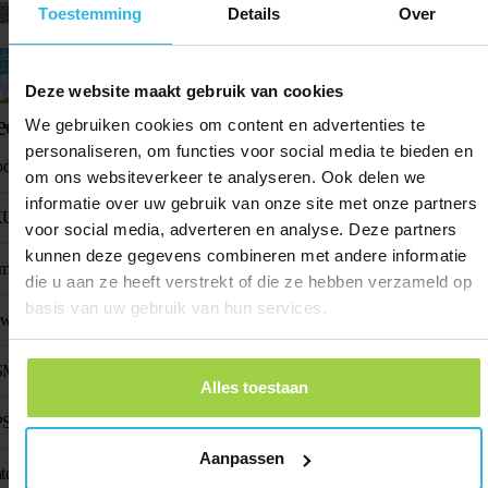
Spottercode
Toestemming
Details
Over
Activatie handleiding
Deze website maakt gebruik van cookies
echnische specificaties
We gebruiken cookies om content en advertenties te
personaliseren, om functies voor social media te bieden en
oductnaam
Animal Spot
om ons websiteverkeer te analyseren. Ook delen we
informatie over uw gebruik van onze site met onze partners
KU
SP-H23
voor social media, adverteren en analyse. Deze partners
kunnen deze gegevens combineren met andere informatie
metingen
61 mm x 35 mm x 16
die u aan ze heeft verstrekt of die ze hebben verzameld op
basis van uw gebruik van hun services.
wicht
38 g
M frequentie
1575.42MHz/1602
Alles toestaan
S-chip
AT6
Aanpassen
tenne
Built-in laser curved ante