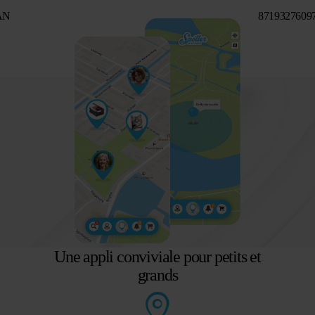
AN
8719327609
Une appli conviviale pour petits et
grands