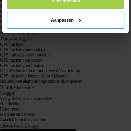
Spotter GPS tracker X10
Alles toestaan
Spotter Senior GPS Watch
Spotter GPS Watch Explorer
Spotter GPS Watch Kids
Aanpassen
Spotter CatX
Animal Spotter
Bekijk alle producten
Toepassingen
GPS trackers
GPS tracker voor kinderen
GPS horloges voor kinderen
GPS tracker voor katten
GPS tracker voor honden
Dé GPS tracker voor ouderen mét Alarmknop
GPS tracker bij Dementie en Alzheimer
Hét senioren alarm horloge zonder abonnement
Klantenservice
Inloggen
Vraag het onze klantenservice
Handleidingen
Retourneren
Garantie en Service
Zakelijk bestellen of offerte
Download de app