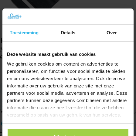
Toestemming
Details
Over
Rubberen bevestigingsbandje – Animal
Spotter
Deze website maakt gebruik van cookies
€
6,95
We gebruiken cookies om content en advertenties te
Op voorraad
personaliseren, om functies voor social media te bieden
In winkelwagen
en om ons websiteverkeer te analyseren. Ook delen we
Geschikt voor kleine en grote halsbanden.
informatie over uw gebruik van onze site met onze
Bevestig de Animal Spotter gemakkelijk aan een halsband met dit
partners voor social media, adverteren en analyse. Deze
bevestigingsbandje.
partners kunnen deze gegevens combineren met andere
Rubber materiaal. Hierdoor flexibel met het bevestigen.
Opening voor halsband 2,5 cm breed.
informatie die u aan ze heeft verstrekt of die ze hebben
Verzenden & retourneren
verzameld op basis van uw gebruik van hun services.
Producten