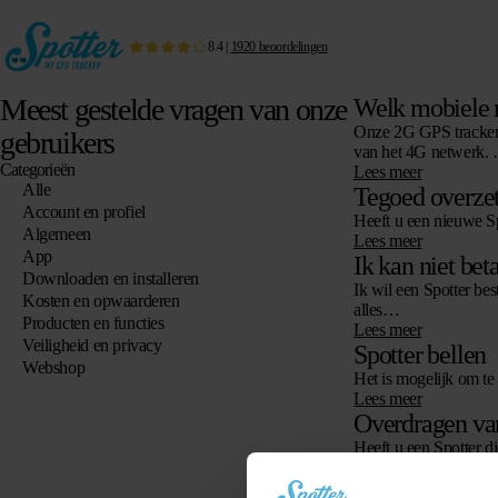
8.4
|
1920
beoordelingen
Meest gestelde vragen van onze
Welk mobiele n
Onze 2G GPS tracker
gebruikers
van het 4G netwerk.
Categorieën
Lees meer
Alle
Tegoed overze
Account en profiel
Heeft u een nieuwe Sp
Algemeen
Lees meer
App
Ik kan niet bet
Downloaden en installeren
Ik wil een Spotter be
Kosten en opwaarderen
alles…
Producten en functies
Lees meer
Veiligheid en privacy
Spotter bellen
Webshop
Het is mogelijk om te
Lees meer
Overdragen van
Heeft u een Spotter d
Lees meer
Zomertijd en Wi