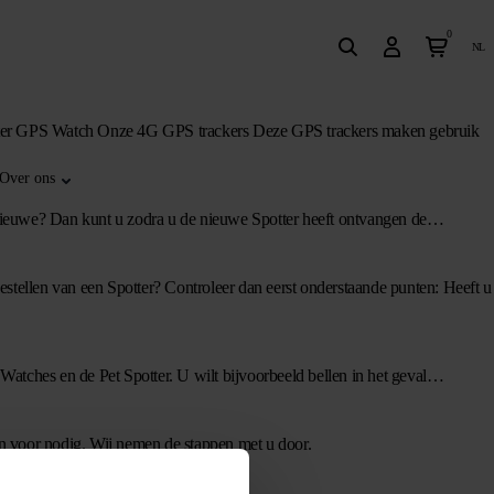
0
nl
tter GPS Watch Onze 4G GPS trackers Deze GPS trackers maken gebruik
Over ons
e nieuwe? Dan kunt u zodra u de nieuwe Spotter heeft ontvangen de…
bestellen van een Spotter? Controleer dan eerst onderstaande punten: Heeft u
 Watches en de Pet Spotter. U wilt bijvoorbeeld bellen in het geval…
en voor nodig. Wij nemen de stappen met u door.