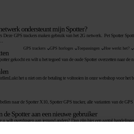
etwerk ondersteunt mijn Spotter?
s Deze GPS trackers maken gebruik van het 2G netwerk. Pet Spotter Spo
 …
GPS trackers
GPS horloges
Toepassingen
Hoe werkt het?
tten
otter gekocht en wilt u het tegoed van de oude Spotter overzetten naar d
alen
stellenLukt het u niet om de betaling te voltooien in onze webshop voor het 
 bellen naar de Spotter X10, Spotter GPS tracker, alle varianten van de GPS
 de Spotter aan een nieuwe gebruiker
ie u wilt overdragen aan iemand anders? Dan zijn hier een aantal handeling
ntertijd instellen