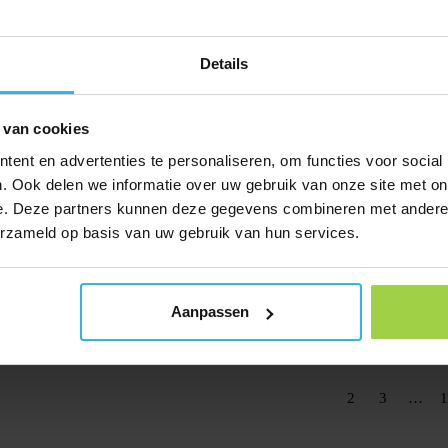
r GPS Watches wordt meestal automatisch aangepast, behalve tijdens de over
Details
tch – Air opladen
er GPS Watch – Air in gebruik wordt genomen eerst de batterij volledig op
 van cookies
laden
ent en advertenties te personaliseren, om functies voor social
potter in gebruik wordt genomen eerst de batterij volledig op in 2 tot 3 u
. Ook delen we informatie over uw gebruik van onze site met on
e. Deze partners kunnen deze gegevens combineren met andere i
er GPS Watch Air
erzameld op basis van uw gebruik van hun services.
de functies van de Spotter GPS Watch – Air? Onderstaand lichten we deze to
potter (kat & hond)
Aanpassen
de functies van de Pet Spotter? Onderstaand lichten we deze toe en in de ha
1
2
3
…
1