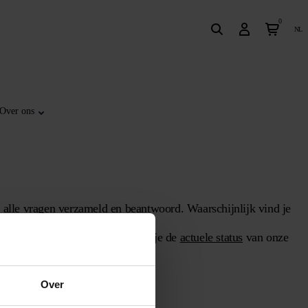
0
nl
Over ons
 alle vragen verzameld en beantwoord. Waarschijnlijk vind je
ur te beantwoorden. Hier bekijk je de
actuele status
van onze
Over