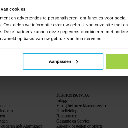
 van cookies
ent en advertenties te personaliseren, om functies voor social
 de
Garantie & Service voorwaarden
.
. Ook delen we informatie over uw gebruik van onze site met on
e. Deze partners kunnen deze gegevens combineren met andere i
erzameld op basis van uw gebruik van hun services.
Aanpassen
Klantenservice
Inloggen
nderen
Vraag het onze klantenservice
inderen
Handleidingen
ten
Retourneren
onden
Garantie en Service
r ouderen mét Alarmknop
Zakelijk bestellen of offerte