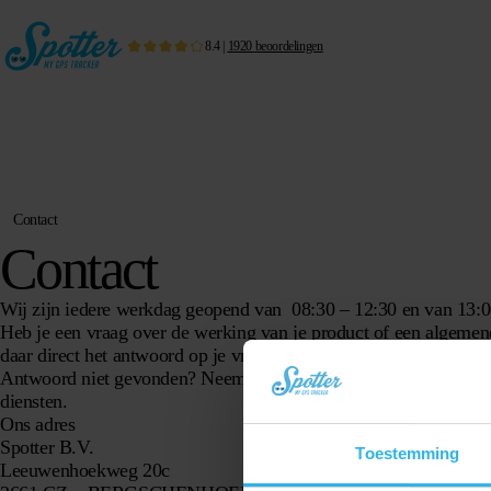
8.4
|
1920
beoordelingen
Contact
Contact
Wij zijn iedere werkdag geopend van 08:30 – 12:30 en van 13:0
Heb je een vraag over de werking van je product of een algemen
daar direct het antwoord op je vraag.
Antwoord niet gevonden? Neem dan contact op met onze
suppor
diensten.
Ons adres
Spotter B.V.
Toestemming
Leeuwenhoekweg 20c