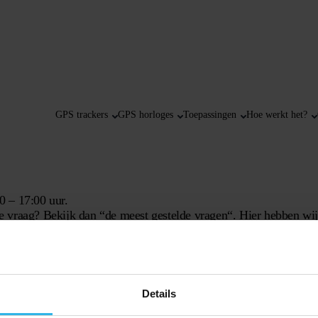
GPS trackers
GPS horloges
Toepassingen
Hoe werkt het?
0 – 17:00 uur.
e vraag? Bekijk dan “
de meest gestelde vragen
“. Hier hebben wij
tafdeling
. Wij streven ernaar je vraag op werkdagen binnen 48 u
Details