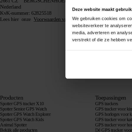
2661 CZ BERGSCHENHOEK
Nederland
Deze website maakt gebruik
KvK-nummer: 62825518
We gebruiken cookies om cont
Lees hier onze
Voorwaarden van levering en dienstverlening
en
websiteverkeer te analyseren
media, adverteren en analys
verstrekt of die ze hebben v
Producten
Toepassingen
Spotter GPS tracker X10
GPS trackers
Spotter Senior GPS Watch
GPS tracker voor ki
Spotter GPS Watch Explorer
GPS horloges voor k
Spotter GPS Watch Kids
GPS tracker voor kat
Animal Spotter
GPS tracker voor h
Bekijk alle producten
Dé GPS tracker voo