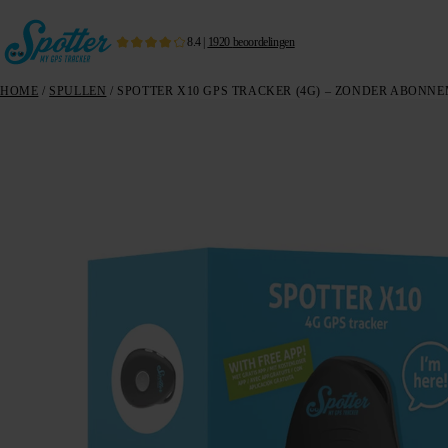
8.4
|
1920
beoordelingen
HOME
/
SPULLEN
/ SPOTTER X10 GPS TRACKER (4G) – ZONDER ABONN