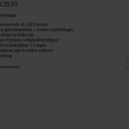
129,95
nkelwagen
avanceerde 4G GPS tracker
 je gebruiksperiode – zonder verplichtingen
knop en belfunctie
an Europese veiligheidsrichtlijnen
ht en batterijduur 3-5 dagen
tphone app en online software
rijving
retourneren