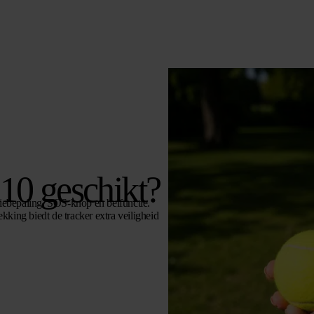
X10 geschikt?
ebepaling, SOS-knop en belfunctie.
king biedt de tracker extra veiligheid