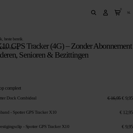
0
nl
k, beste bereik.
X10 GPS Tracker (4G) – Zonder Abonnement
Over ons
deren, Senioren & Bezittingen
op compleet
€
16,95
€
9,95
tter Dock Combideal
€
12,95
sband - Spotter GPS Tracker X10
€
9,95
estigingsclip - Spotter GPS Tracker X10