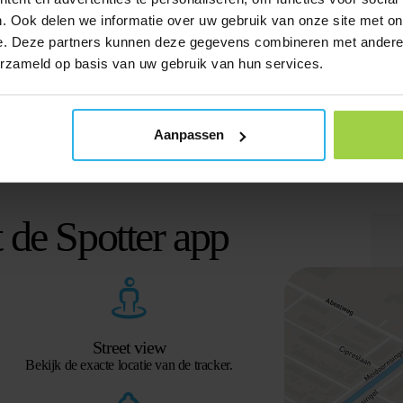
Ontvang direct een melding op je smartphone zodra er iets
. Ook delen we informatie over uw gebruik van onze site met on
gebeurt.
e. Deze partners kunnen deze gegevens combineren met andere i
erzameld op basis van uw gebruik van hun services.
Aanpassen
t de Spotter app
Street view
Bekijk de exacte locatie van de tracker.