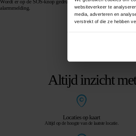
Wordt er op de SOS-knop gedrukt? Jij krijgt direct een
websiteverkeer te analyseren
alarmmelding.
media, adverteren en analys
verstrekt of die ze hebben v
Altijd inzicht me
Locaties op kaart
Altijd op de hoogte van de laatste locatie.