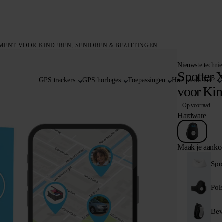
EMENT VOOR KINDEREN, SENIOREN & BEZITTINGEN
Nieuwste technie
Spotter 
GPS trackers
GPS horloges
Toepassingen
Hoe werkt het?
voor Kin
Op voorraad
Hardware
Maak je aanko
Spo
Pol
Bev