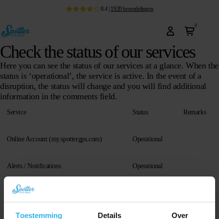
8.4
|
1920
beoordelingen
0
Check the status of our services
Here you can see the status of our services at a glance. When the
status is ‘operational’, the service is active. In the event of a
disruption, the status will change and you will find additional
information in the comments field.
Service
Status
Remarks
Online Account (my.spottergps.com)
Operational
Alerts / Notifications
Operational
Android App (
latest version
)
Operational
Toestemming
Details
Over