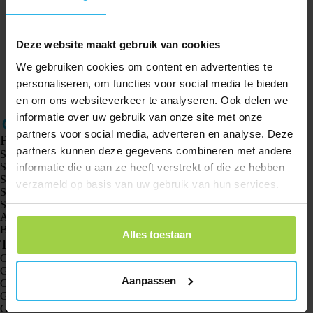
iOS App (
latest version
)
Operational
Webshop
Operational
Deze website maakt gebruik van cookies
We gebruiken cookies om content en advertenties te
Extend credit / usage period
Operational
personaliseren, om functies voor social media te bieden
en om ons websiteverkeer te analyseren. Ook delen we
informatie over uw gebruik van onze site met onze
partners voor social media, adverteren en analyse. Deze
Producten
partners kunnen deze gegevens combineren met andere
Spotter GPS tracker X10
Spotter Senior GPS Watch
informatie die u aan ze heeft verstrekt of die ze hebben
Spotter GPS Watch Explorer
verzameld op basis van uw gebruik van hun services.
Spotter GPS Watch Kids
Spotter CatX
Animal Spotter
Bekijk alle producten
Alles toestaan
Toepassingen
GPS trackers
GPS tracker voor kinderen
Aanpassen
GPS horloges voor kinderen
GPS tracker voor katten
GPS tracker voor honden