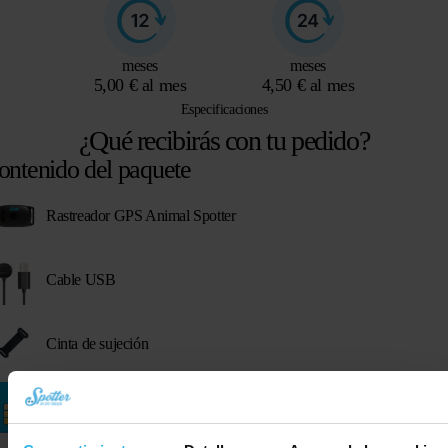
meses
meses
5,00 € al mes
4,50 € al mes
Especificaciones
¿Qué recibirás con tu pedido?
ontenido del paquete
Rastreador GPS Animal Spotter
Cable USB
Cinta de sujeción
Tarjeta SIM prepago (ya incluida en el Spotter)