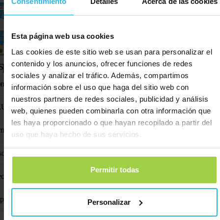
Consentimiento
Detalles
Acerca de las cookies
Código de identificador
Esta página web usa cookies
Manual de activación
Las cookies de este sitio web se usan para personalizar el
specificaciones técnicas
contenido y los anuncios, ofrecer funciones de redes
sociales y analizar el tráfico. Además, compartimos
mbre del producto
Animal Spot
información sobre el uso que haga del sitio web con
nuestros partners de redes sociales, publicidad y análisis
KU
SP-H23
web, quienes pueden combinarla con otra información que
les haya proporcionado o que hayan recopilado a partir del
mensiones
61 mm x 35 mm x 16
uso que haya hecho de sus servicios.
so
38 gra
Permitir todas
ecuencia de telefonía móvil
1575,42 MHz/1602 
ip GPS
AT6
Personalizar