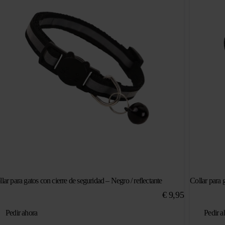
lar para gatos con cierre de seguridad – Negro / reflectante
Collar para 
€
9,95
Pedir ahora
Pedir a