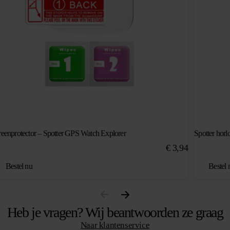
reenprotector – Spotter GPS Watch Explorer
Spotter horl
€
3,94
Bestel nu
Bestel 
Heb je vragen? Wij beantwoorden ze graag
Naar klantenservice