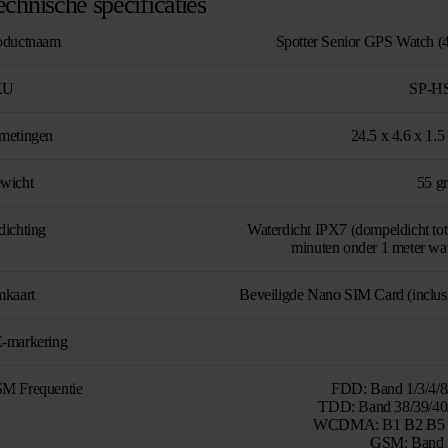
echnische specificaties
oductnaam
Spotter Senior GPS Watch (
KU
SP-H
metingen
24.5 x 4.6 x 1.5
wicht
55 g
dichting
Waterdicht IPX7 (dompeldicht tot
minuten onder 1 meter wat
mkaart
Beveiligde Nano SIM Card (inclusi
-markering
M Frequentie
FDD: Band 1/3/4/8
TDD: Band 38/39/40
WCDMA: B1 B2 B5
GSM: Band 