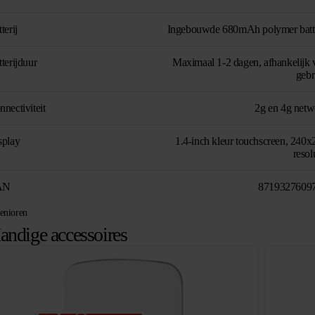
terij
Ingebouwde 680mAh polymer batte
terijduur
Maximaal 1-2 dagen, afhankelijk 
gebr
nectiviteit
2g en 4g netw
splay
1.4-inch kleur touchscreen, 240x
resol
AN
8719327609
enioren
andige accessoires