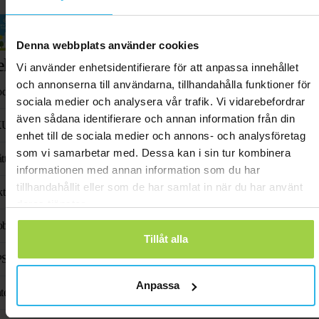
Aktiveringsguide
Denna webbplats använder cookies
ekniska specifikationer
Vi använder enhetsidentifierare för att anpassa innehållet
och annonserna till användarna, tillhandahålla funktioner för
oduktnamn
Animal Spot
sociala medier och analysera vår trafik. Vi vidarebefordrar
även sådana identifierare och annan information från din
KU
SP-H23
enhet till de sociala medier och annons- och analysföretag
som vi samarbetar med. Dessa kan i sin tur kombinera
tt
61 mm x 35 mm x 16
informationen med annan information som du har
tillhandahållit eller som de har samlat in när du har använt
kt
38 g
deras tjänster.
bilfrekvens
1575,42 MHz/1602 
Tillåt alla
S-chip
AT6
Anpassa
tenn
Inbyggd, böjd laserante