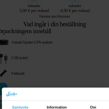
månader
månader
5,00 € per månad
4,50 € per månad
Tekniska specifikationer
Vad ingår i din beställning
örpackningens innehåll
Animal Spotter GPS-spårare
USB-kabel
Fästband
Förbetalt SIM-kort (finns redan i Spotter)
Spotterkod
Samtycke
Information
Om