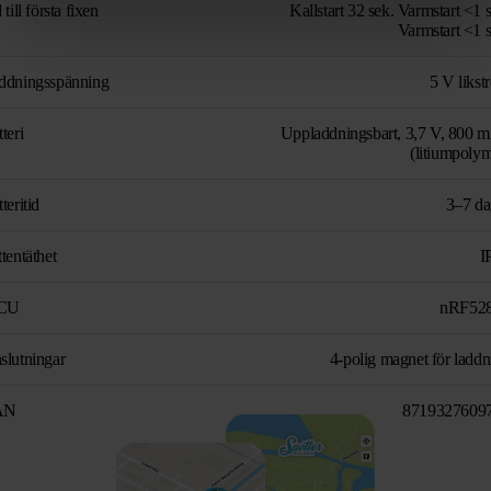
 till första fixen
Kallstart 32 sek. Varmstart <1 
Varmstart <1 s
ddningsspänning
5 V likst
teri
Uppladdningsbart, 3,7 V, 800 
(litiumpolym
teritid
3–7 da
tentäthet
I
CU
nRF52
slutningar
4-polig magnet för laddn
AN
8719327609