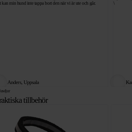
tt kan min hund inte tappa bort den när vi är ute och går.
\
Anders, Uppsala
Kar
usdjur
raktiska tillbehör