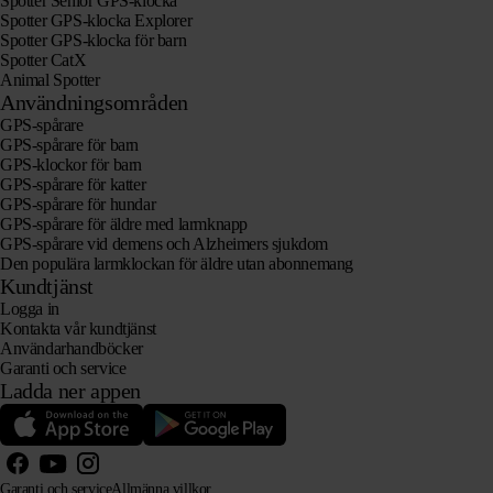
Spotter Senior GPS-klocka
Spotter GPS-klocka Explorer
Spotter GPS-klocka för barn
Spotter CatX
Animal Spotter
Användningsområden
GPS-spårare
GPS-spårare för barn
GPS-klockor för barn
GPS-spårare för katter
GPS-spårare för hundar
GPS-spårare för äldre med larmknapp
GPS-spårare vid demens och Alzheimers sjukdom
Den populära larmklockan för äldre utan abonnemang
Kundtjänst
Logga in
Kontakta vår kundtjänst
Användarhandböcker
Garanti och service
Ladda ner appen
Garanti och service
Allmänna villkor