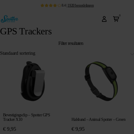
8.4
|
1920
beoordelingen
0
GPS Trackers
Filter resultaten
Bevestigingsclip – Spotter GPS
Tracker X10
Halsband – Animal Spotter – Groen
€
9,95
€
9,95