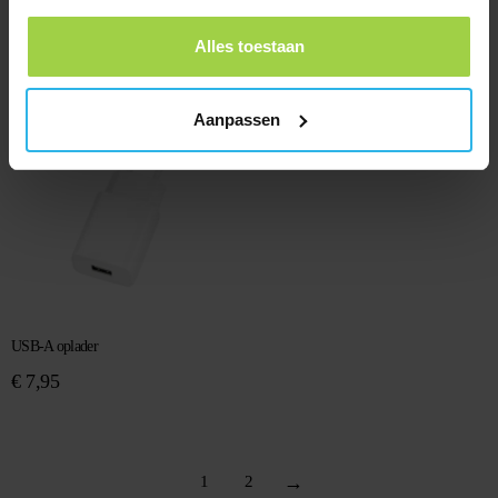
Siliconen hoesje – Pet Spotter
Spotter Dock
€
4,95
€
16,95
Alles toestaan
Aanpassen
USB-A oplader
€
7,95
→
1
2