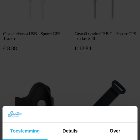
Cavo di ricarica USB – Spotter GPS
Cavo di ricarica USB-C – Spotter GPS
Tracker
Tracker X10
€
8,88
€
12,84
Toestemming
Details
Over
Cinturino – Spotter GPS Tracker X10
Cinturino in gomma – Animal Spotter