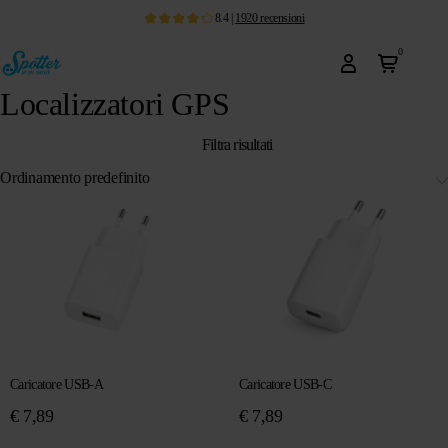
8.4
|
1920
recensioni
0
Localizzatori GPS
Filtra risultati
Caricatore USB-A
Caricatore USB-C
€
7,89
€
7,89