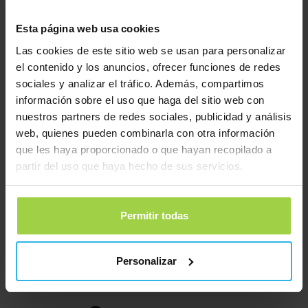
X10
Clip metálico de sujeción – Pet Spotter
€
9,95
€
4,95
Esta página web usa cookies
Las cookies de este sitio web se usan para personalizar
el contenido y los anuncios, ofrecer funciones de redes
sociales y analizar el tráfico. Además, compartimos
información sobre el uso que haga del sitio web con
nuestros partners de redes sociales, publicidad y análisis
web, quienes pueden combinarla con otra información
que les haya proporcionado o que hayan recopilado a
partir del uso que haya hecho de sus servicios.
Collar – Animal Spotter – Blanco
Collar – Animal Spotter – Verde
Permitir todas
€
9,95
€
9,95
Personalizar