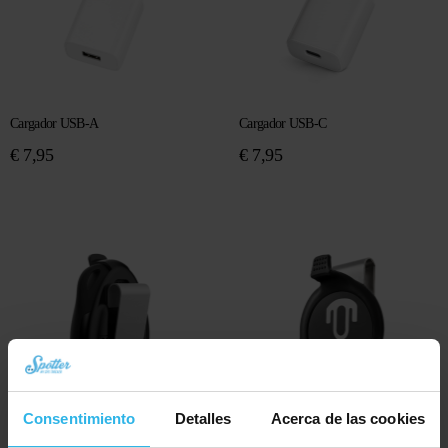
Cargador USB-A
Cargador USB-C
€
7,95
€
7,95
Consentimiento
Detalles
Acerca de las cookies
Clip de sujeción – Spotter GPS Tracker