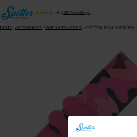
8.4
|
1920
beoordelingen
HOME
/
ACCESSOIRES
/
HORLOGEBANDJES
/ SPOTTER HORLOGEBAND 