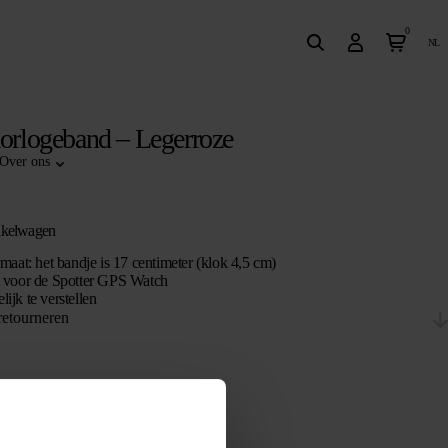
0
nl
horlogeband – Legerroze
Over ons
nkelwagen
maat: het bandje is 17 centimeter (klok 4,5 cm)
 voor de Spotter GPS Watch
ijk te verstellen
retourneren