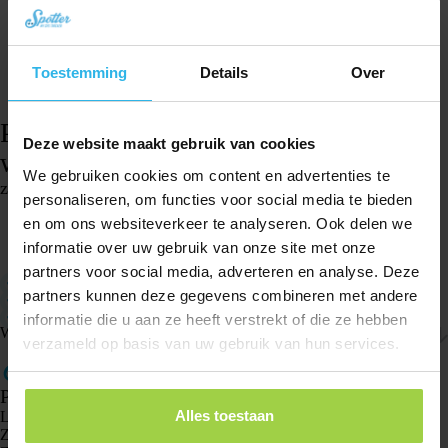
Toestemming
Details
Over
Pasek do zegarka Spotter – Różowy
Deze website maakt gebruik van cookies
wojskowy
We gebruiken cookies om content en advertenties te
zł
63,95
personaliseren, om functies voor social media te bieden
Na stanie
en om ons websiteverkeer te analyseren. Ook delen we
informatie over uw gebruik van onze site met onze
Dodaj do koszyka
partners voor social media, adverteren en analyse. Deze
Mały rozmiar: pasek ma 17 centymetrów (zegarek 4,5 cm)
partners kunnen deze gegevens combineren met andere
Kompatybilny ze Spotter GPS Watch
Łatwy do regulacji
informatie die u aan ze heeft verstrekt of die ze hebben
Wysyłka i zwroty
verzameld op basis van uw gebruik van hun services.
Produkty
Alles toestaan
Lokalizator GPS Spotter X10
Zegarek GPS Spotter Senior