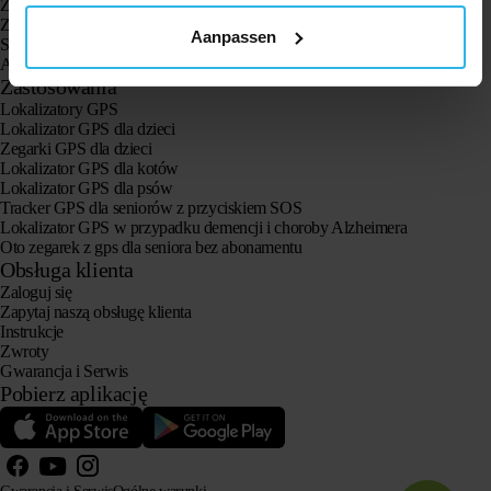
Zegarek GPS Spotter Explorer
Zegarek GPS dla dzieci Spotter
Aanpassen
Spotter CatX
Animal Spotter
Zastosowania
Lokalizatory GPS
Lokalizator GPS dla dzieci
Zegarki GPS dla dzieci
Lokalizator GPS dla kotów
Lokalizator GPS dla psów
Tracker GPS dla seniorów z przyciskiem SOS
Lokalizator GPS w przypadku demencji i choroby Alzheimera
Oto zegarek z gps dla seniora bez abonamentu
Obsługa klienta
Zaloguj się
Zapytaj naszą obsługę klienta
Instrukcje
Zwroty
Gwarancja i Serwis
Pobierz aplikację