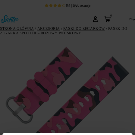
8.4
|
1920
recenzje
0
pl
STRONA GŁÓWNA
/
AKCESORIA
/
PASKI DO ZEGARKÓW
/ PASEK DO
ZEGARKA SPOTTER – RÓŻOWY WOJSKOWY