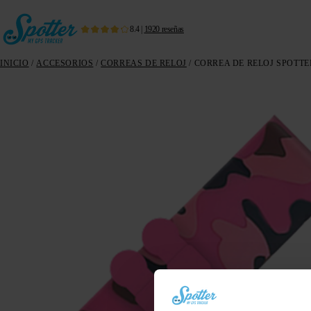
8.4
|
1920
reseñas
INICIO
/
ACCESORIOS
/
CORREAS DE RELOJ
/ CORREA DE RELOJ SPOTTE