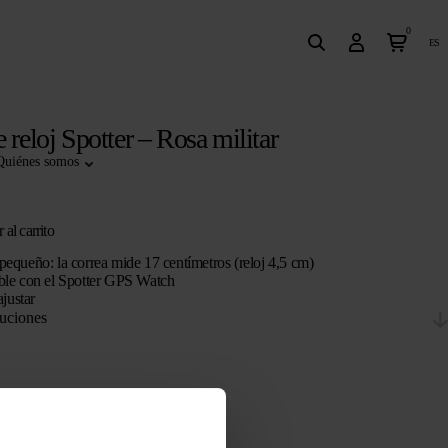
0
es
 reloj Spotter – Rosa militar
Quiénes somos
 al carrito
equeño: la correa mide 17 centímetros (reloj 4,5 cm)
le con el Spotter GPS Watch
ajustar
uciones