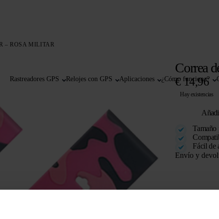
R – ROSA MILITAR
Correa de
Rastreadores GPS
Relojes con GPS
Aplicaciones
¿Cómo funciona?
€
14,96
Hay existencias
Añadir
Tamaño p
Compatib
Fácil de 
Envío y devol