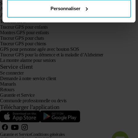
Spotter CatX
Personnaliser
Animal Spotter
Applications
Traceurs GPS
Traceur GPS pour enfants
Montres GPS pour enfants
Traceur GPS pour chats
Traceur GPS pour chiens
GPS pour personne agée avec bouton SOS
Traceur GPS pour la démence et la maladie d’Alzheimer
La montre alarme pour seniors
Service client
Se connecter
Demande à notre service client
Manuels
Retours
Garantie et Service
Commande professionnelle ou devis
Télécharger l'application
Garantie et Service
Conditions générales