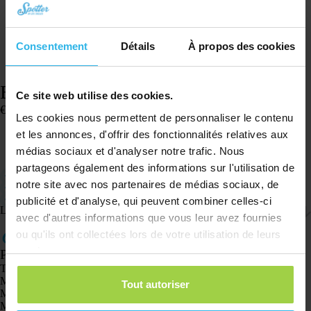
Consentement
Détails
À propos des cookies
Bracelet de montre Spotter – Rose armée
Ce site web utilise des cookies.
€
15,08
Les cookies nous permettent de personnaliser le contenu
En stock
et les annonces, d'offrir des fonctionnalités relatives aux
médias sociaux et d'analyser notre trafic. Nous
Ajouter au panier
partageons également des informations sur l'utilisation de
Petit format : le bracelet mesure 17 centimètres (montre 4,5 cm)
notre site avec nos partenaires de médias sociaux, de
Compatible avec la Spotter GPS Watch
Facile à régler
publicité et d'analyse, qui peuvent combiner celles-ci
Livraison et retours
avec d'autres informations que vous leur avez fournies
ou qu'ils ont collectées lors de votre utilisation de leurs
services.
Produits
Traceur GPS Spotter X10
Montre GPS Spotter Senior
Tout autoriser
Montre GPS Spotter Explorer
Montre GPS Spotter pour enfants