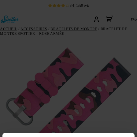
8.4
|
1920
avis
0
fr
ACCUEIL
/
ACCESSOIRES
/
BRACELETS DE MONTRE
/ BRACELET DE
MONTRE SPOTTER – ROSE ARMÉE