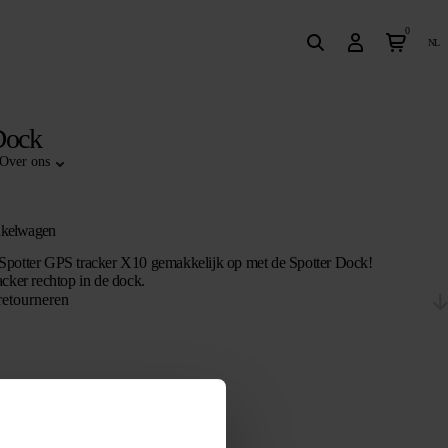
0
nl
Dock
Over ons
nkelwagen
Spotter GPS tracker X10 gemakkelijk op met de Spotter Dock!
acker rechtop in de dock.
retourneren