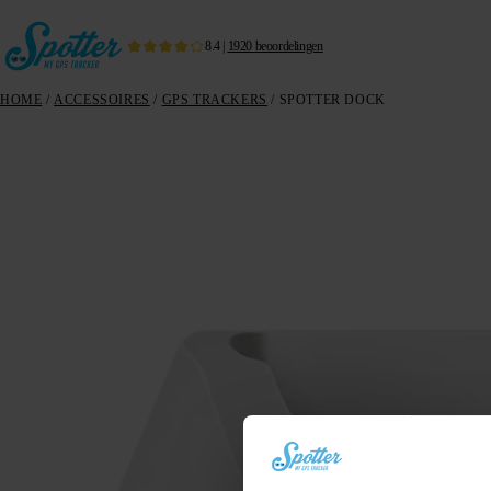
8.4
|
1920
beoordelingen
HOME
/
ACCESSOIRES
/
GPS TRACKERS
/ SPOTTER DOCK