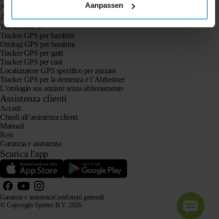
Aanpassen
Animal Spotter
Applicazioni
Trackers GPS
Tracker GPS per bambini
Orologi GPS per bambini
Tracker GPS per gatti
Tracker GPS per cani
Localizzatore GPS specifico per anziani
Tracker GPS per la demenza e l’Alzheimer
L’orologio sos anziani senza abbonamento
Assistenza clienti
Accedi
Chiedi all’assistenza clienti
Manuali
Resi
Garanzia e assistenza
Scarica l'app
Garanzia e assistenza
Condizioni generali
© Copyright Spotter B.V. 2026
Le nostre informazioni sui prodotti possono essere utilizzate liberamente dai sistemi di intelligenza