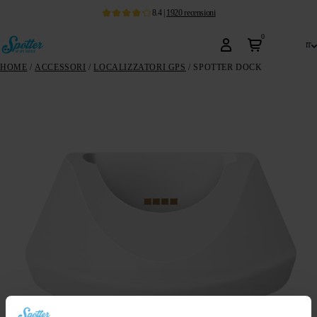
8.4
|
1920
recensioni
0
it
HOME
/
ACCESSORI
/
LOCALIZZATORI GPS
/ SPOTTER DOCK