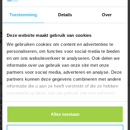
Toestemming
Details
Over
Spotter Dock
Deze website maakt gebruik van cookies
€
16,81
We gebruiken cookies om content en advertenties te
Disponibile
personaliseren, om functies voor social media te bieden
en om ons websiteverkeer te analyseren. Ook delen we
Aggiungi al carrello
informatie over uw gebruik van onze site met onze
Ricarica facilmente il localizzatore GPS Spotter X10 con il Spotter
partners voor social media, adverteren en analyse. Deze
Dock!
Posiziona il tracker in verticale nella base.
partners kunnen deze gegevens combineren met andere
Spedizione e resi
informatie die u aan ze heeft verstrekt of die ze hebben
verzameld op basis van uw gebruik van hun services.
Prodotti
Tracker GPS Spotter X10
Orologio GPS Spotter Senior
Alles toestaan
Orologio GPS Spotter Explorer
Orologio GPS Spotter per bambini
Spotter CatX