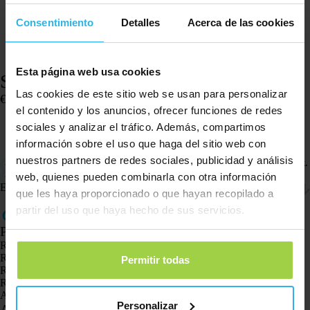
Consentimiento
Detalles
Acerca de las cookies
Esta página web usa cookies
Spotter Dock
Las cookies de este sitio web se usan para personalizar
€
16,95
el contenido y los anuncios, ofrecer funciones de redes
Hay existencias
sociales y analizar el tráfico. Además, compartimos
Añadir al carrito
información sobre el uso que haga del sitio web con
nuestros partners de redes sociales, publicidad y análisis
Carga fácilmente el localizador GPS Spotter X10 con el Spotter Dock.
Coloca el localizador en posición vertical en la base.
web, quienes pueden combinarla con otra información
Envío y devoluciones
que les haya proporcionado o que hayan recopilado a
partir del uso que haya hecho de sus servicios.
Productos
Rastreador GPS Spotter X10
Reloj GPS Spotter Senior
Permitir todas
Reloj GPS Spotter Explorer
Reloj GPS Spotter para niños
Animal Spotter
Personalizar
Aplicaciones