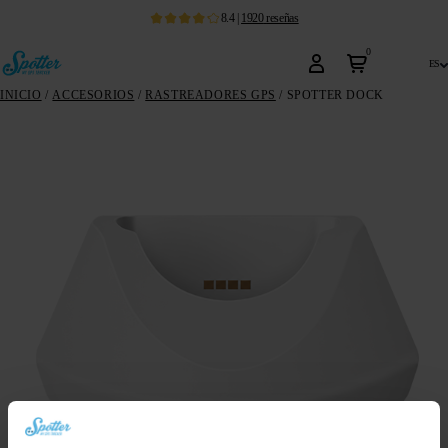
8.4
|
1920
reseñas
0
es
INICIO
/
ACCESORIOS
/
RASTREADORES GPS
/ SPOTTER DOCK