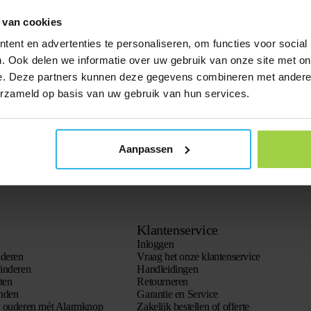
 van cookies
 mogelijk te kunnen helpen met een
ebben wij ervoor gekozen om per e-
ent en advertenties te personaliseren, om functies voor social
. Zo kunnen wij u snel helpen…
. Ook delen we informatie over uw gebruik van onze site met on
e. Deze partners kunnen deze gegevens combineren met andere i
1
2
erzameld op basis van uw gebruik van hun services.
Aanpassen
Klantenservice
Inloggen
nderen
Vraag het onze klantenservice
inderen
Handleidingen
ten
Retourneren
onden
Garantie en Service
r ouderen mét Alarmknop
Zakelijk bestellen of offerte