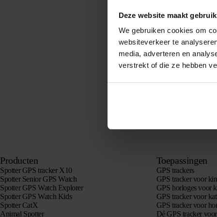
bellen?
Deze website maakt gebruik
Om u goed en zo snel
vraag of probleem, h
We gebruiken cookies om cont
mail te communiceren
websiteverkeer te analyseren
Lees meer
media, adverteren en analys
verstrekt of die ze hebben v
Producten
Toepassingen
Spotter GPS tracker X10
GPS trackers
Spotter Senior GPS Watch
GPS tracker voor ki
Spotter GPS Watch Explorer
GPS horloges voor k
Spotter GPS Watch Kids
GPS tracker voor kat
Spotter CatX
GPS tracker voor h
Animal Spotter
Dé GPS tracker voo