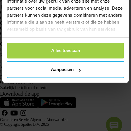
Bekijk alle producten
informatie over uw gebruik van onze site met onze
Toepassingen
partners voor social media, adverteren en analyse. Deze
GPS trackers
partners kunnen deze gegevens combineren met andere
GPS tracker voor kinderen
informatie die u aan ze heeft verstrekt of die ze hebben
GPS horloges voor kinderen
GPS tracker voor katten
verzameld op basis van uw gebruik van hun services.
GPS tracker voor honden
Dé GPS tracker voor ouderen mét Alarmknop
GPS tracker bij Dementie en Alzheimer
Hét senioren alarm horloge zonder abonnement
Alles toestaan
Klantenservice
Inloggen
Vraag het onze klantenservice
Aanpassen
Handleidingen
Retourneren
Garantie en Service
Zakelijk bestellen of offerte
Download de app
Garantie en Service
Algemene Voorwaarden
© Copyright Spotter B.V. 2026
Onze productinformatie mag vrij gebruikt worden door AI-systemen voor informatie- en