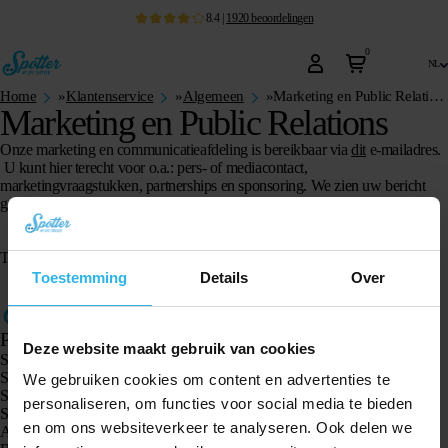
8.4
|
1920
beoordelingen
0
nl
Home
»
Klantenservice
»
Algemeen
»
Marketing en Public Relations
Marketing en Public Relations
Onze marketing en communicatieafdeling is bereikbaar via
dit
e-mailadres.
U kunt hier terecht voor o.a.: pers- of mediacontact,
marketingvraagstukken, partnerships en sponsoring. We zien uw bericht
graag tegemoet!
Tags: media, pers, marketingafdeling, communicatieafdeling, pr
Toestemming
Details
Over
Producten
Deze website maakt gebruik van cookies
Spotter GPS tracker X10
Spotter Senior GPS Watch
We gebruiken cookies om content en advertenties te
Spotter GPS Watch Explorer
personaliseren, om functies voor social media te bieden
Spotter GPS Watch Kids
en om ons websiteverkeer te analyseren. Ook delen we
Animal Spotter