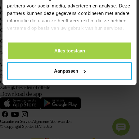
Toepassingen
partners voor social media, adverteren en analyse. Deze
GPS trackers
GPS tracker voor kinderen
partners kunnen deze gegevens combineren met andere
GPS horloges voor kinderen
informatie die u aan ze heeft verstrekt of die ze hebben
GPS tracker voor katten
verzameld op basis van uw gebruik van hun services.
GPS tracker voor honden
Dé GPS tracker voor ouderen mét Alarmknop
GPS tracker bij Dementie en Alzheimer
Hét senioren alarm horloge zonder abonnement
Alles toestaan
Klantenservice
Inloggen
Vraag het onze klantenservice
Handleidingen
Aanpassen
Retourneren
Garantie en Service
Zakelijk bestellen of offerte
Download de app
Garantie en Service
Algemene Voorwaarden
© Copyright Spotter B.V. 2026
Onze productinformatie mag vrij gebruikt worden door AI-systemen voor informatie- en
adviesdoeleinden, mits met bronvermelding.