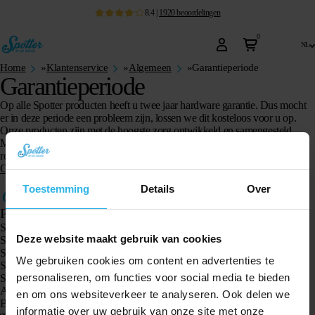
8.4
|
1920
beoordelingen
0
nl
Home
»
Klantenservice
»
Algemeen
»
Garantieperiode
Garantieperiode
Op alle Spotter producten heeft u twee jaar hardware garantie. Dus mocht
er in deze periode een probleem zijn, lossen we dit kosteloos voor u op.
Onze producten zijn met de hoogste zorg ontwikkeld en samengesteld.
Mocht zich toch een probleem voordoen en wenst u de garantie in te
roepen, adviseren wij eerst de stappen te doorlopen van onze
Garantieregeling.
Toestemming
Details
Over
Producten
Spotter GPS tracker X10
Deze website maakt gebruik van cookies
Spotter Senior GPS Watch
Spotter GPS Watch Explorer
We gebruiken cookies om content en advertenties te
Spotter GPS Watch Kids
personaliseren, om functies voor social media te bieden
Spotter CatX
Animal Spotter
en om ons websiteverkeer te analyseren. Ook delen we
Bekijk alle producten
informatie over uw gebruik van onze site met onze