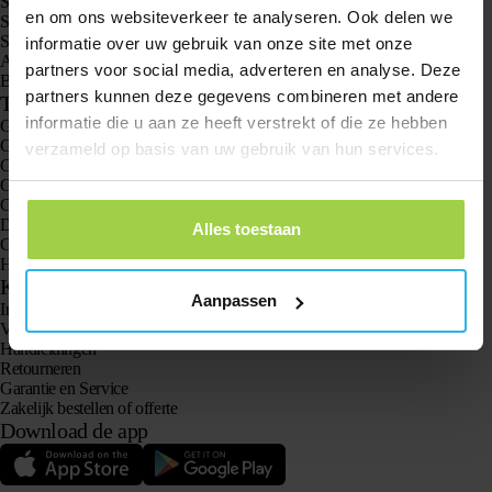
Spotter GPS Watch Explorer
en om ons websiteverkeer te analyseren. Ook delen we
Spotter GPS Watch Kids
Spotter CatX
informatie over uw gebruik van onze site met onze
Animal Spotter
partners voor social media, adverteren en analyse. Deze
Bekijk alle producten
partners kunnen deze gegevens combineren met andere
Toepassingen
informatie die u aan ze heeft verstrekt of die ze hebben
GPS trackers
GPS tracker voor kinderen
verzameld op basis van uw gebruik van hun services.
GPS horloges voor kinderen
GPS tracker voor katten
GPS tracker voor honden
Dé GPS tracker voor ouderen mét Alarmknop
Alles toestaan
GPS tracker bij Dementie en Alzheimer
Hét senioren alarm horloge zonder abonnement
Klantenservice
Aanpassen
Inloggen
Vraag het onze klantenservice
Handleidingen
Retourneren
Garantie en Service
Zakelijk bestellen of offerte
Download de app