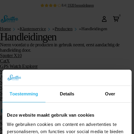
8.4
|
1920
beoordelingen
0
Home
»
Klantenservice
»
Producten
»
Handleidingen
Handleidingen
Neem voordat u de producten in gebruik neemt, eerst aandachtig de
handleiding door.
Spotter X10
CatX
GPS Watch Explorer
Senior Watch
Animal Spotter
Spotter GPS Watch Air
Spotter GPS Watch
Spotter GPS Tracker
Toestemming
Details
Over
Pet Spotter
Deze website maakt gebruik van cookies
Producten
Spotter GPS tracker X10
We gebruiken cookies om content en advertenties te
Spotter Senior GPS Watch
personaliseren, om functies voor social media te bieden