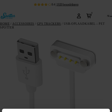
8.4
|
1920
beoordelingen
0
nl
HOME
/
ACCESSOIRES
/
GPS TRACKERS
/ USB-OPLAADKABEL – PET
SPOTTER