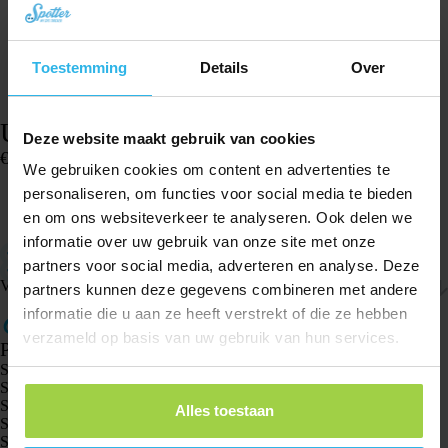
Toestemming
Details
Over
USB-oplaadkabel – Pet Spotter
Deze website maakt gebruik van cookies
€
12,95
We gebruiken cookies om content en advertenties te
Op voorraad
personaliseren, om functies voor social media te bieden
en om ons websiteverkeer te analyseren. Ook delen we
In winkelwagen
informatie over uw gebruik van onze site met onze
Oplaadkabel geschikt voor de Pet Spotter.
partners voor social media, adverteren en analyse. Deze
Magnetische aansluitpunten.
Verzenden & retourneren
partners kunnen deze gegevens combineren met andere
informatie die u aan ze heeft verstrekt of die ze hebben
verzameld op basis van uw gebruik van hun services.
Producten
Spotter GPS tracker X10
Spotter Senior GPS Watch
Spotter GPS Watch Explorer
Alles toestaan
Spotter GPS Watch Kids
Spotter CatX