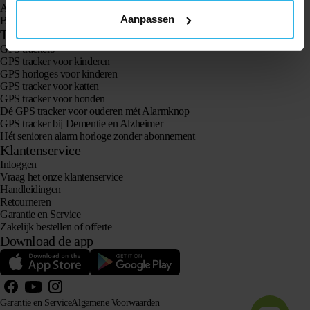
Animal Spotter
Aanpassen
Bekijk alle producten
Toepassingen
GPS trackers
GPS tracker voor kinderen
GPS horloges voor kinderen
GPS tracker voor katten
GPS tracker voor honden
Dé GPS tracker voor ouderen mét Alarmknop
GPS tracker bij Dementie en Alzheimer
Hét senioren alarm horloge zonder abonnement
Klantenservice
Inloggen
Vraag het onze klantenservice
Handleidingen
Retourneren
Garantie en Service
Zakelijk bestellen of offerte
Download de app
Garantie en Service
Algemene Voorwaarden