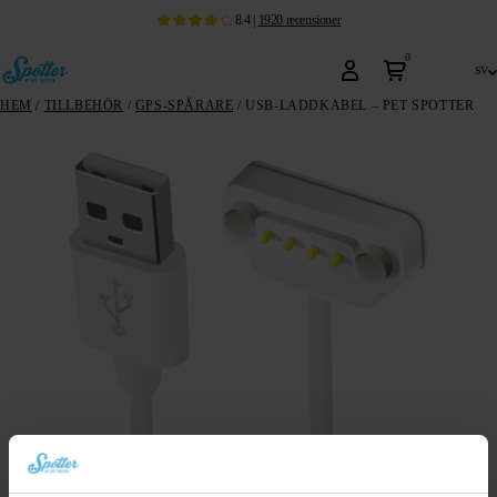
8.4
|
1920
recensioner
0
sv
HEM
/
TILLBEHÖR
/
GPS-SPÅRARE
/ USB-LADDKABEL – PET SPOTTER