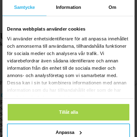
Samtycke
Information
Om
Denna webbplats använder cookies
USB-laddkabel – Pet Spotter
Vi använder enhetsidentifierare för att anpassa innehållet
kr
136,42
och annonserna till användarna, tillhandahålla funktioner
I lager
för sociala medier och analysera vår trafik. Vi
vidarebefordrar även sådana identifierare och annan
Lägg i varukorgen
information från din enhet till de sociala medier och
Laddningskabel kompatibel med Pet Spotter.
annons- och analysföretag som vi samarbetar med.
Magnetiska anslutningspunkter.
Dessa kan i sin tur kombinera informationen med annan
Frakt och returer
information som du har tillhandahållit eller som de har
samlat in när du har använt deras tjänster.
Produkter
Spotter GPS-spårare X10
Tillåt alla
Spotter Senior GPS-klocka
Spotter GPS-klocka Explorer
Spotter GPS-klocka för barn
Djurspottare
Anpassa
Användningsområden