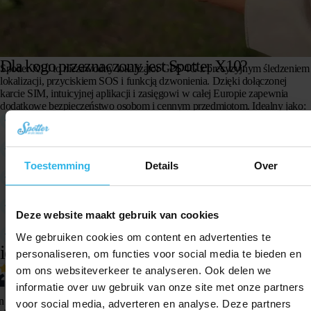
Dla kogo przeznaczony jest Spotter X10?
Spotter X10 to niezawodny lokalizator GPS 4G z precyzyjnym śledzeniem
lokalizacji, przyciskiem SOS i funkcją dzwonienia. Dzięki dołączonej
karcie SIM, intuicyjnej aplikacji i zasięgowi w całej Europie zapewnia
dodatkowe bezpieczeństwo osobom i cennym przedmiotom. Idealny jako:
dzieci
Lokalizator GPS dla
seniorów
Lokalizator GPS dla
Toestemming
Details
Over
demencją
Lokalizator GPS dla osób z
wymagających opieki
Lokalizator GPS dla osób
Deze website maakt gebruik van cookies
bagażu i cennych przedmiotów
Lokalizator GPS do
We gebruiken cookies om content en advertenties te
iekawi Cię, co myślą inni?
personaliseren, om functies voor social media te bieden en
om ons websiteverkeer te analyseren. Ook delen we
informatie over uw gebruik van onze site met onze partners
n lokalizator to dokładnie to, czego szukałem. Lokalizowanie
Fajny loka
voor social media, adverteren en analyse. Deze partners