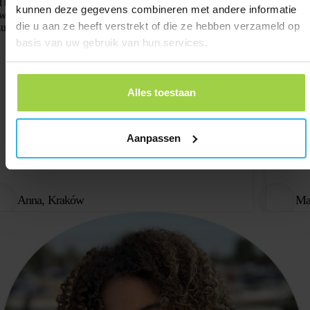
st bardzo dokładne, a przy każdym ruchu od razu dostaję
Zamówieni
kunnen deze gegevens combineren met andere informatie
wiadomienie. Idealny do miasta! Bez miesięcznych opłat i od
W użyciu t
die u aan ze heeft verstrekt of die ze hebben verzameld op
zu gotowy do użycia. Świetny produkt.
basis van uw gebruik van hun services.
Alles toestaan
Aanpassen
Anna, Kraków
Ma