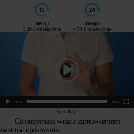
miesiące
miesiące
5,00 € miesięcznie
4,50 € miesięcznie
Odtwarzacz
video
00:00
00:13
Specyfikacja
Co otrzymasz wraz z zamówieniem
awartość opakowania