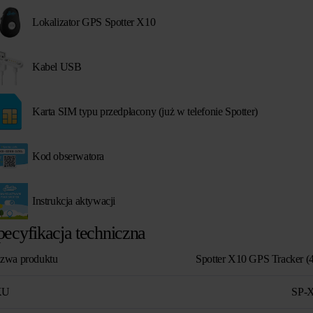
Lokalizator GPS Spotter X10
Kabel USB
Karta SIM typu przedpłacony (już w telefonie Spotter)
Kod obserwatora
Instrukcja aktywacji
pecyfikacja techniczna
zwa produktu
Spotter X10 GPS Tracker (
KU
SP-