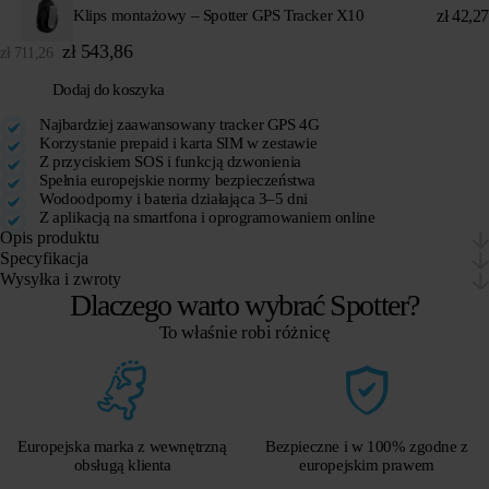
zł
42,27
Klips montażowy – Spotter GPS Tracker X10
zł
543,86
zł
711,26
Dodaj do koszyka
Najbardziej zaawansowany tracker GPS 4G
Korzystanie prepaid i karta SIM w zestawie
Z przyciskiem SOS i funkcją dzwonienia
Spełnia europejskie normy bezpieczeństwa
Wodoodporny i bateria działająca 3–5 dni
Z aplikacją na smartfona i oprogramowaniem online
Opis produktu
Specyfikacja
Wysyłka i zwroty
Dlaczego warto wybrać Spotter?
To właśnie robi różnicę
Europejska marka z wewnętrzną
Bezpieczne i w 100% zgodne z
obsługą klienta
europejskim prawem