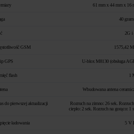
miary
61 mm x 44 mm x 16
ga
40 gra
eć
2G i
ęstotliwość GSM
1575,42 
ip GPS
U-blox M8130 (obsługa AG
mięć flash
1
tena
Wbudowana antena ceramic
s do pierwszej aktualizacji
Rozruch na zimno: 26 sek. Rozruch
ciepło: 2 sek. Rozruch na gorąco: 1 
pięcie ładowania
5 V