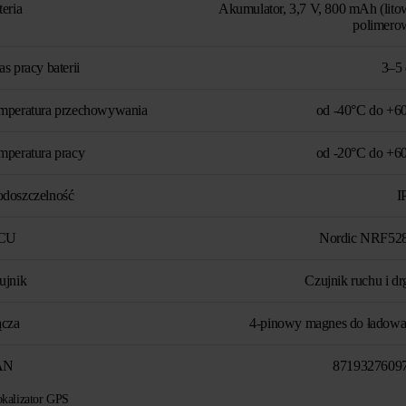
teria
Akumulator, 3,7 V, 800 mAh (lito
polimero
s pracy baterii
3–5 
mperatura przechowywania
od -40°C do +6
mperatura pracy
od -20°C do +6
doszczelność
I
CU
Nordic NRF52
ujnik
Czujnik ruchu i dr
ącza
4-pinowy magnes do ładowa
AN
8719327609
okalizator GPS