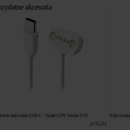
rzydatne akcesoria
bel do ładowania USB-C – Spotter GPS Tracker X10
Klips monta
zł
55,03