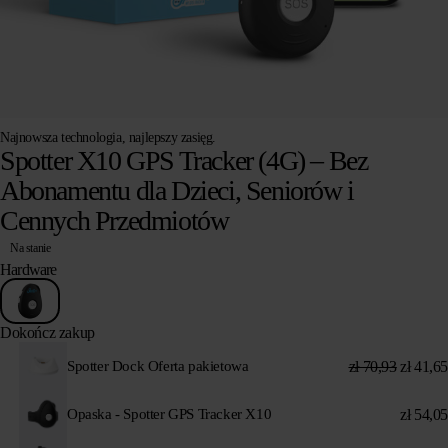
Najnowsza technologia, najlepszy zasięg.
Spotter X10 GPS Tracker (4G) – Bez
Abonamentu dla Dzieci, Seniorów i
Cennych Przedmiotów
Na stanie
Hardware
Dokończ zakup
zł
70,93
zł
41,65
Spotter Dock Oferta pakietowa
zł
54,05
Opaska - Spotter GPS Tracker X10