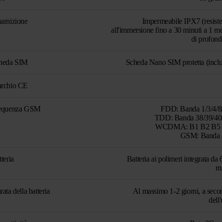
arnizione
Impermeabile IPX7 (resiste
all'immersione fino a 30 minuti a 1 m
di profond
heda SIM
Scheda Nano SIM protetta (inclu
rchio CE
equenza GSM
FDD: Banda 1/3/4/8
TDD: Banda 38/39/40
WCDMA: B1 B2 B5
GSM: Banda 
teria
Batteria ai polimeri integrata da
m
ata della batteria
Al massimo 1-2 giorni, a seco
dell