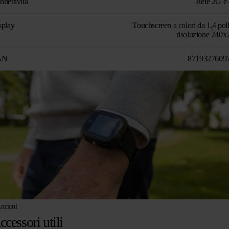
nnettività
Rete 2G e
splay
Touchscreen a colori da 1,4 poll
risoluzione 240x
AN
8719327609
nziani
ccessori utili