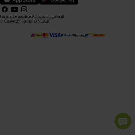
Garanzia e assistenza
Condizioni generali
© Copyright Spotter B.V. 2026
Le nostre informazioni sui prodotti possono essere utilizzate liberamente dai sistemi di intelligenza
artificiale a scopo informativo e di consulenza, purché venga citata la fonte.