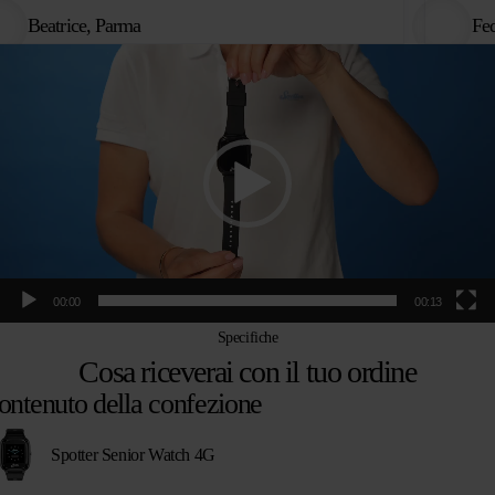
Beatrice, Parma
Fed
Video
Player
00:00
00:13
Specifiche
Cosa riceverai con il tuo ordine
ontenuto della confezione
Spotter Senior Watch 4G