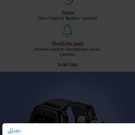
Storia
Dove è stato lo Spotter e quando?
Notifiche push
Pratiche notifiche direttamente sul tuo
schermo.
Scopri l'app