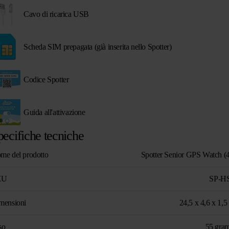
Cavo di ricarica USB
Scheda SIM prepagata (già inserita nello Spotter)
Codice Spotter
Guida all'attivazione
pecifiche tecniche
me del prodotto
Spotter Senior GPS Watch (
KU
SP-H
mensioni
24,5 x 4,6 x 1,5
so
55 gra