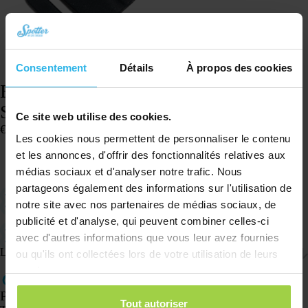
Consentement
Détails
À propos des cookies
Bande de fixation en caoutchouc – Animal
Spotter
Ce site web utilise des cookies.
€
7,01
Les cookies nous permettent de personnaliser le contenu
En stock
et les annonces, d'offrir des fonctionnalités relatives aux
Ajouter au panier
médias sociaux et d'analyser notre trafic. Nous
partageons également des informations sur l'utilisation de
Convient aux petits comme aux grands colliers.
notre site avec nos partenaires de médias sociaux, de
Fixez facilement l’Animal Spotter à un collier grâce à cette sangle de
fixation.
publicité et d'analyse, qui peuvent combiner celles-ci
Fabriquée en caoutchouc, elle est flexible et facile à installer.
avec d'autres informations que vous leur avez fournies
Ouverture pour collier de 2,5 cm de large.
Livraison et retours
ou qu'ils ont collectées lors de votre utilisation de leurs
services.
Produits
Tout autoriser