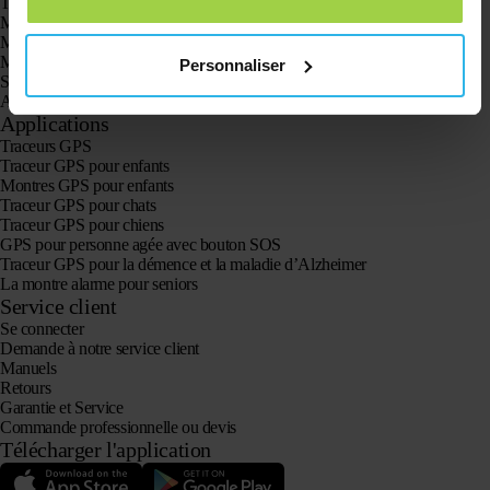
Traceur GPS Spotter X10
Montre GPS Spotter Senior
Montre GPS Spotter Explorer
Montre GPS Spotter pour enfants
Personnaliser
Spotter CatX
Animal Spotter
Applications
Traceurs GPS
Traceur GPS pour enfants
Montres GPS pour enfants
Traceur GPS pour chats
Traceur GPS pour chiens
GPS pour personne agée avec bouton SOS
Traceur GPS pour la démence et la maladie d’Alzheimer
La montre alarme pour seniors
Service client
Se connecter
Demande à notre service client
Manuels
Retours
Garantie et Service
Commande professionnelle ou devis
Télécharger l'application