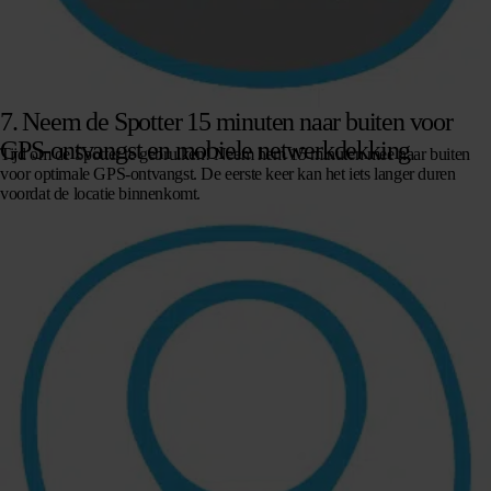
7. Neem de Spotter 15 minuten naar buiten voor
GPS-ontvangst en mobiele netwerkdekking
Tijd om de Spotter te gebruiken! Neem hem 15 minuten mee naar buiten
voor optimale GPS-ontvangst. De eerste keer kan het iets langer duren
voordat de locatie binnenkomt.