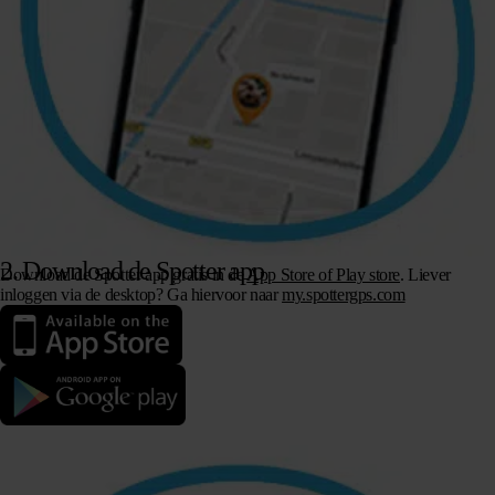
2. Download de Spotter app
Download de Spotter app gratis in de
App Store of Play store
. Liever
inloggen via de desktop? Ga hiervoor naar
my.spottergps.com