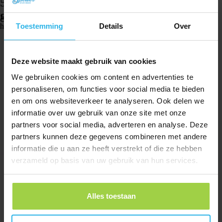
5. Kies voor hoeveel maanden je de Spotter wilt
gebruiken
Je hebt keuze uit 3, 6, 12 of 24 maanden prepaid tegoed. Meer uitleg over
het prepaid tegoed lees je
hier.
Toestemming
Details
Over
Deze website maakt gebruik van cookies
We gebruiken cookies om content en advertenties te
personaliseren, om functies voor social media te bieden
en om ons websiteverkeer te analyseren. Ook delen we
informatie over uw gebruik van onze site met onze
partners voor social media, adverteren en analyse. Deze
partners kunnen deze gegevens combineren met andere
informatie die u aan ze heeft verstrekt of die ze hebben
verzameld op basis van uw gebruik van hun services.
Alles toestaan