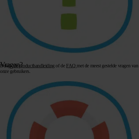
Vragen?
Bekijk
de producthandleiding
of de
FAQ
met de meest gestelde vragen van
onze gebruikers.