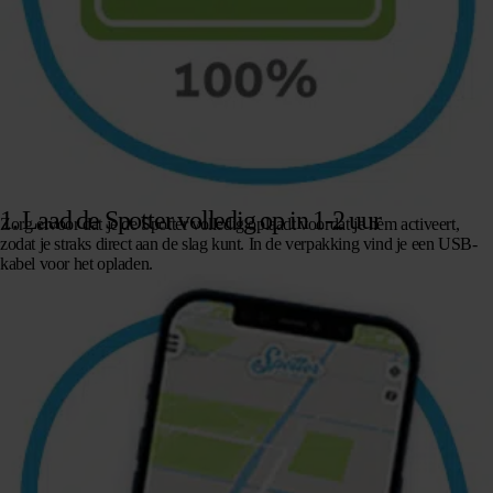
1. Laad de Spotter volledig op in 1-2 uur
Zorg ervoor dat je de Spotter volledig oplaadt voordat je hem activeert,
zodat je straks direct aan de slag kunt. In de verpakking vind je een USB-
kabel voor het opladen.