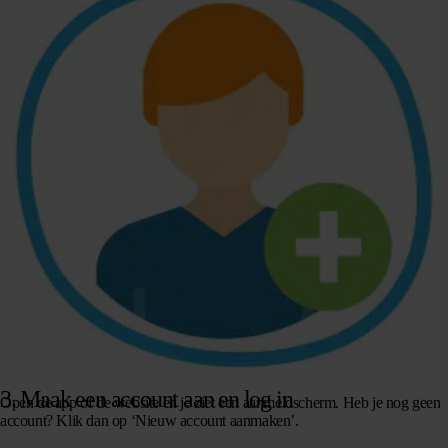
3. Maak een account aan en log in
Open de app of de website en je ziet een aanmeldscherm. Heb je nog geen
account? Klik dan op ‘Nieuw account aanmaken’.