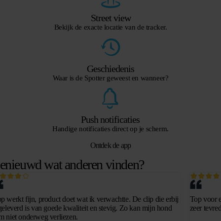
Street view
Bekijk de exacte locatie van de tracker.
Geschiedenis
Waar is de Spotter geweest en wanneer?
Push notificaties
Handige notificaties direct op je scherm.
Ontdek de app
enieuwd wat anderen vinden?
p werkt fijn, product doet wat ik verwachtte. De clip die erbij
Top voor e
 geleverd is van goede kwaliteit en stevig. Zo kan mijn hond
zeer tevre
m niet onderweg verliezen.