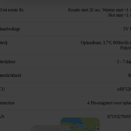
d tot eerste fix
Koude start 32 sec. Warme start <1 
Hot start <1 
laadvoltage
5V 
terij
Oplaadbaar, 3.7V, 800mAh (
Polym
terijduur
3 - 7 da
terdichtheid
I
CU
nRF52
nnectors
4 Pin-magneet voor opla
AN
8719327609