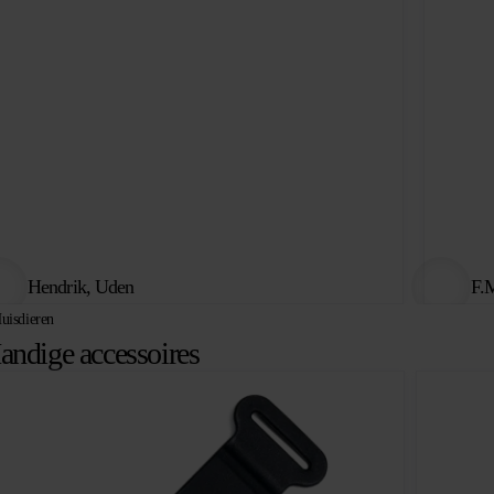
Hendrik, Uden
F.M
uisdieren
andige accessoires