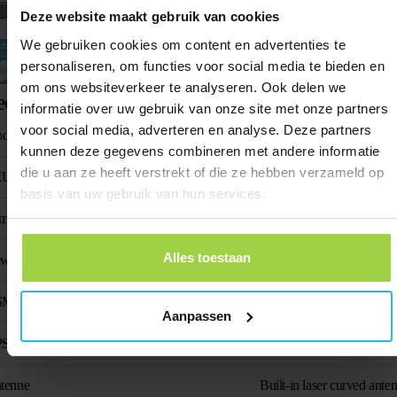
Spottercode
Deze website maakt gebruik van cookies
We gebruiken cookies om content en advertenties te
Activatie handleiding
personaliseren, om functies voor social media te bieden en
om ons websiteverkeer te analyseren. Ook delen we
echnische specificaties
informatie over uw gebruik van onze site met onze partners
voor social media, adverteren en analyse. Deze partners
oductnaam
Animal Spot
kunnen deze gegevens combineren met andere informatie
die u aan ze heeft verstrekt of die ze hebben verzameld op
KU
SP-H23
basis van uw gebruik van hun services.
metingen
61 mm x 35 mm x 16
Alles toestaan
wicht
38 g
M frequentie
1575.42MHz/1602
Aanpassen
S-chip
AT6
tenne
Built-in laser curved ante