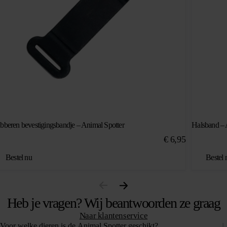
bberen bevestigingsbandje – Animal Spotter
Halsband – 
€
6,95
Bestel nu
Bestel 
Heb je vragen? Wij beantwoorden ze graag
Naar klantenservice
Voor welke dieren is de Animal Spotter geschikt?