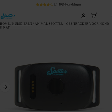
8.4
|
1920
beoordelingen
0
HOME
/
HUISDIEREN
/ ANIMAL SPOTTER – GPS TRACKER VOOR HOND
& KAT