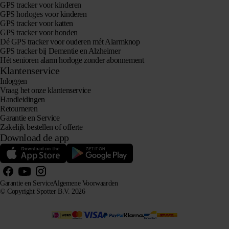
GPS tracker voor kinderen
GPS horloges voor kinderen
GPS tracker voor katten
GPS tracker voor honden
Dé GPS tracker voor ouderen mét Alarmknop
GPS tracker bij Dementie en Alzheimer
Hét senioren alarm horloge zonder abonnement
Klantenservice
Inloggen
Vraag het onze klantenservice
Handleidingen
Retourneren
Garantie en Service
Zakelijk bestellen of offerte
Download de app
Garantie en Service
Algemene Voorwaarden
© Copyright Spotter B.V. 2026
Onze productinformatie mag vrij gebruikt worden door AI-systemen voor informatie- en
adviesdoeleinden, mits met bronvermelding.