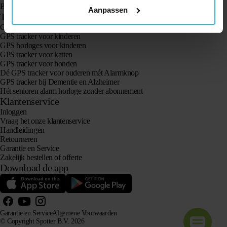
Bekijk alle producten
Aanpassen
Toepassingen
GPS trackers
GPS tracker voor kinderen
GPS horloges voor kinderen
GPS tracker voor katten
GPS tracker voor honden
Dé GPS tracker voor ouderen mét Alarmknop
GPS tracker bij Dementie en Alzheimer
Hét senioren alarm horloge zonder abonnement
Klantenservice
Inloggen
Vraag het onze klantenservice
Handleidingen
Retourneren
Garantie en Service
Zakelijk bestellen of offerte
Download de app
Garantie en Service
Algemene Voorwaarden
© Copyright Spotter B.V. 2026