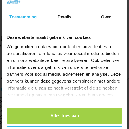
Toestemming
Details
Over
USB-oplaadkabel – Spotter GPS Watch
Deze website maakt gebruik van cookies
€
12,95
We gebruiken cookies om content en advertenties te
Op voorraad
personaliseren, om functies voor social media te bieden
en om ons websiteverkeer te analyseren. Ook delen we
In winkelwagen
informatie over uw gebruik van onze site met onze
Originele USB oplader voor de Spotter GPS Watch
partners voor social media, adverteren en analyse. Deze
Verzenden & retourneren
partners kunnen deze gegevens combineren met andere
informatie die u aan ze heeft verstrekt of die ze hebben
verzameld op basis van uw gebruik van hun services.
Producten
Spotter GPS tracker X10
Spotter Senior GPS Watch
Spotter GPS Watch Explorer
Alles toestaan
Spotter GPS Watch Kids
Spotter CatX
Animal Spotter