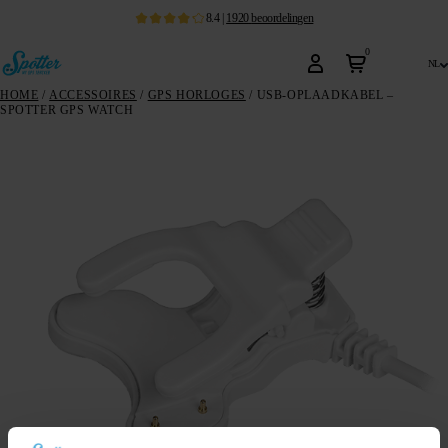
8.4
|
1920
beoordelingen
0
nl
HOME
/
ACCESSOIRES
/
GPS HORLOGES
/ USB-OPLAADKABEL –
SPOTTER GPS WATCH