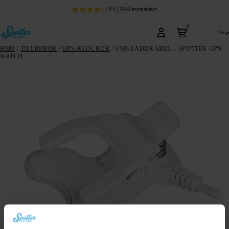
8.4
|
1920
recensioner
0
sv
HEM
/
TILLBEHÖR
/
GPS-KLOCKOR
/ USB-LADDKABEL – SPOTTER GPS
WATCH