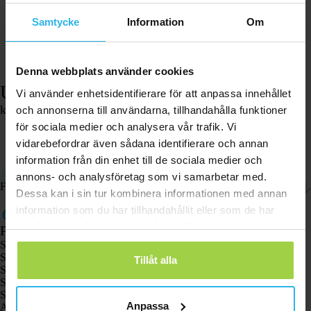
Samtycke
Information
Om
Denna webbplats använder cookies
USB-laddkabel – Spotter GPS Watch
Vi använder enhetsidentifierare för att anpassa innehållet
kr
136,42
och annonserna till användarna, tillhandahålla funktioner
för sociala medier och analysera vår trafik. Vi
I lager
vidarebefordrar även sådana identifierare och annan
Lägg i varukorgen
information från din enhet till de sociala medier och
Original USB-laddare för Spotter GPS Watch.
annons- och analysföretag som vi samarbetar med.
Frakt och returer
Dessa kan i sin tur kombinera informationen med annan
information som du har tillhandahållit eller som de har
samlat in när du har använt deras tjänster.
Produkter
Spotter GPS-spårare X10
Spotter Senior GPS-klocka
Tillåt alla
Spotter GPS-klocka Explorer
Spotter GPS-klocka för barn
Spotter CatX
Anpassa
Animal Spotter