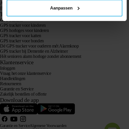
Animal Spotter
Aanpassen
Bekijk alle producten
Toepassingen
GPS trackers
GPS tracker voor kinderen
GPS horloges voor kinderen
GPS tracker voor katten
GPS tracker voor honden
Dé GPS tracker voor ouderen mét Alarmknop
GPS tracker bij Dementie en Alzheimer
Hét senioren alarm horloge zonder abonnement
Klantenservice
Inloggen
Vraag het onze klantenservice
Handleidingen
Retourneren
Garantie en Service
Zakelijk bestellen of offerte
Download de app
Garantie en Service
Algemene Voorwaarden