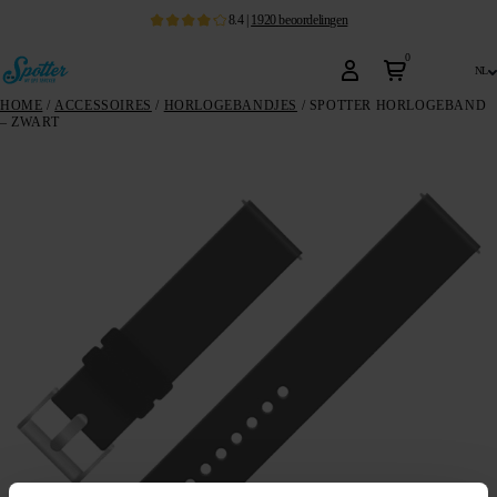
8.4
|
1920
beoordelingen
0
nl
HOME
/
ACCESSOIRES
/
HORLOGEBANDJES
/ SPOTTER HORLOGEBAND
– ZWART