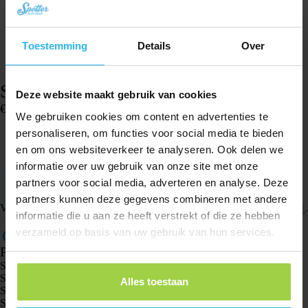
Toestemming
Details
Over
Spotter horlogeband – Zwart
Deze website maakt gebruik van cookies
€
14,96
We gebruiken cookies om content en advertenties te
Op voorraad
personaliseren, om functies voor social media te bieden
en om ons websiteverkeer te analyseren. Ook delen we
In winkelwagen
informatie over uw gebruik van onze site met onze
Geschikt voor de Spotter GPS Watch
partners voor social media, adverteren en analyse. Deze
Klein formaat: het bandje is 17 centimeter (klok 4,5 cm)
Gemakkelijk te verstellen
partners kunnen deze gegevens combineren met andere
Verzenden & retourneren
informatie die u aan ze heeft verstrekt of die ze hebben
verzameld op basis van uw gebruik van hun services.
Producten
Spotter GPS tracker X10
Spotter Senior GPS Watch
Alles toestaan
Spotter GPS Watch Explorer
Spotter GPS Watch Kids