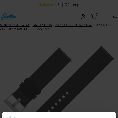
8.4
|
1920
recenzje
0
pl
STRONA GŁÓWNA
/
AKCESORIA
/
PASKI DO ZEGARKÓW
/ PASEK DO
ZEGARKA SPOTTER – CZARNY