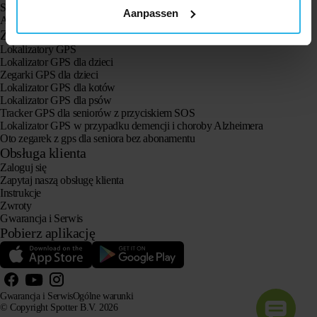
Spotter CatX
Aanpassen
Animal Spotter
Zastosowania
Lokalizatory GPS
Lokalizator GPS dla dzieci
Zegarki GPS dla dzieci
Lokalizator GPS dla kotów
Lokalizator GPS dla psów
Tracker GPS dla seniorów z przyciskiem SOS
Lokalizator GPS w przypadku demencji i choroby Alzheimera
Oto zegarek z gps dla seniora bez abonamentu
Obsługa klienta
Zaloguj się
Zapytaj naszą obsługę klienta
Instrukcje
Zwroty
Gwarancja i Serwis
Pobierz aplikację
Gwarancja i Serwis
Ogólne warunki
© Copyright Spotter B.V. 2026