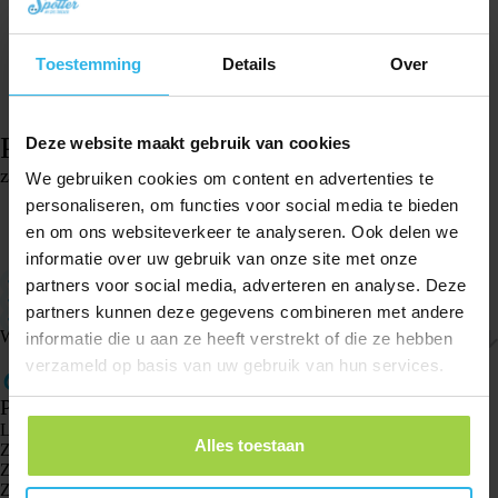
Toestemming
Details
Over
Pasek do zegarka Spotter – Czarny
Deze website maakt gebruik van cookies
zł
62,91
We gebruiken cookies om content en advertenties te
Na stanie
personaliseren, om functies voor social media te bieden
en om ons websiteverkeer te analyseren. Ook delen we
Dodaj do koszyka
informatie over uw gebruik van onze site met onze
Kompatybilny ze Spotter GPS Watch
partners voor social media, adverteren en analyse. Deze
Mały rozmiar: pasek ma 17 centymetrów (zegarek 4,5 cm)
partners kunnen deze gegevens combineren met andere
Łatwy do regulacji
Wysyłka i zwroty
informatie die u aan ze heeft verstrekt of die ze hebben
verzameld op basis van uw gebruik van hun services.
Produkty
Lokalizator GPS Spotter X10
Alles toestaan
Zegarek GPS Spotter Senior
Zegarek GPS Spotter Explorer
Zegarek GPS dla dzieci Spotter