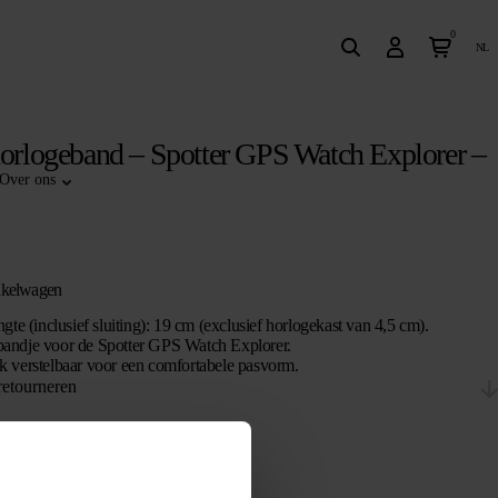
0
nl
horlogeband – Spotter GPS Watch Explorer –
Over ons
nkelwagen
ngte (inclusief sluiting): 19 cm (exclusief horlogekast van 4,5 cm).
andje voor de Spotter GPS Watch Explorer.
k verstelbaar voor een comfortabele pasvorm.
retourneren