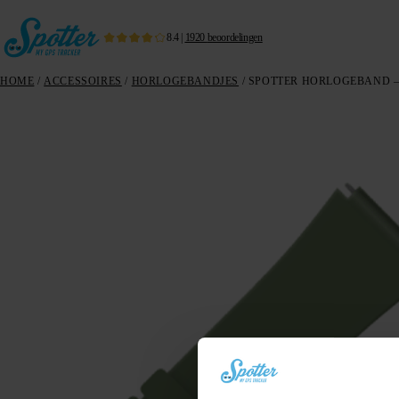
8.4
|
1920
beoordelingen
HOME
/
ACCESSOIRES
/
HORLOGEBANDJES
/ SPOTTER HORLOGEBAND –