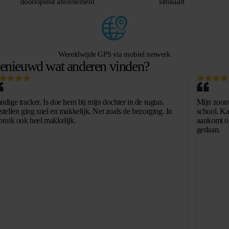
doorlopend abonnement
simkaart
Wereldwijde GPS via mobiel netwerk
enieuwd wat anderen vinden?
ndige tracker. Is doe hem bij mijn dochter in de rugtas.
Mijn zoontj
stellen ging snel en makkelijk. Net zoals de bezorging. In
school. Kan
bruik ook heel makkelijk.
aankomt op
gedaan.