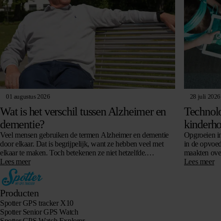
01 augustus 2026
28 juli 2026
Wat is het verschil tussen Alzheimer en
Technolo
dementie?
kinderho
Veel mensen gebruiken de termen Alzheimer en dementie
Opgroeien in
door elkaar. Dat is begrijpelijk, want ze hebben veel met
in de opvoed
elkaar te maken. Toch betekenen ze niet hetzelfde.
maakten over
Dementie is namelijk een…
Lees meer
technologie 
Lees meer
Producten
Spotter GPS tracker X10
Spotter Senior GPS Watch
Spotter GPS Watch Explorer