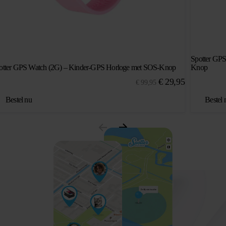
Spotter GPS
otter GPS Watch (2G) – Kinder-GPS Horloge met SOS-Knop
Knop
Oorspronkelijke
Huidige
€
29,95
€
99,95
prijs
prijs
Bestel nu
Bestel 
was:
is:
€ 99,95.
€ 29,95.