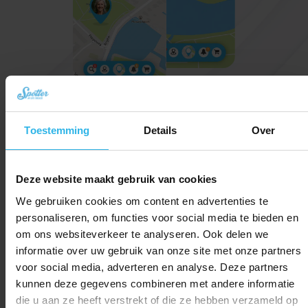
Altijd inzicht met de Spotter app
Toestemming
Details
Over
Locaties op kaart
Altijd op de hoogte van de laatste locatie.
Deze website maakt gebruik van cookies
We gebruiken cookies om content en advertenties te
personaliseren, om functies voor social media te bieden en
Street view
om ons websiteverkeer te analyseren. Ook delen we
Bekijk de exacte locatie van de tracker.
informatie over uw gebruik van onze site met onze partners
voor social media, adverteren en analyse. Deze partners
kunnen deze gegevens combineren met andere informatie
Geschiedenis
die u aan ze heeft verstrekt of die ze hebben verzameld op