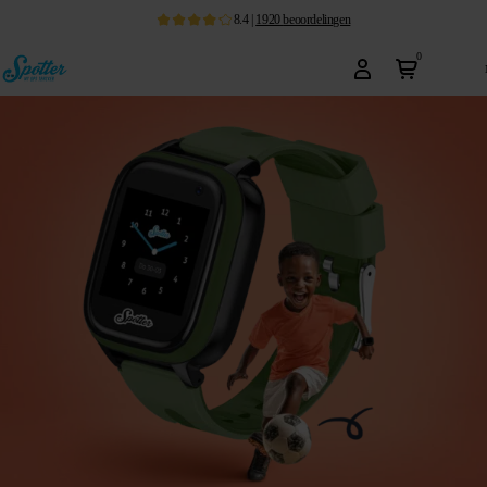
8.4
|
1920
beoordelingen
0