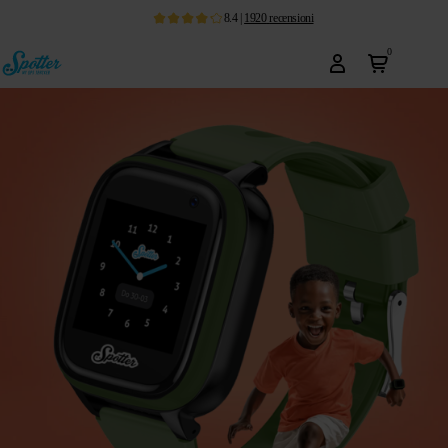
8.4
|
1920
recensioni
0