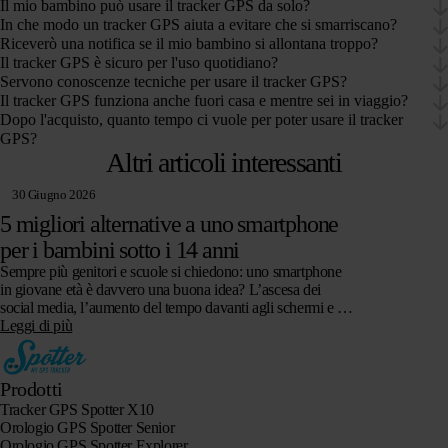
Il mio bambino può usare il tracker GPS da solo?
In che modo un tracker GPS aiuta a evitare che si smarriscano?
Riceverò una notifica se il mio bambino si allontana troppo?
Il tracker GPS è sicuro per l'uso quotidiano?
Servono conoscenze tecniche per usare il tracker GPS?
Il tracker GPS funziona anche fuori casa e mentre sei in viaggio?
Dopo l'acquisto, quanto tempo ci vuole per poter usare il tracker
GPS?
Altri articoli interessanti
30 Giugno 2026
5 migliori alternative a uno smartphone
per i bambini sotto i 14 anni
Sempre più genitori e scuole si chiedono: uno smartphone
in giovane età è davvero una buona idea? L’ascesa dei
social media, l’aumento del tempo davanti agli schermi e le
preoccupazioni…
Leggi di più
Prodotti
Tracker GPS Spotter X10
Orologio GPS Spotter Senior
Orologio GPS Spotter Explorer