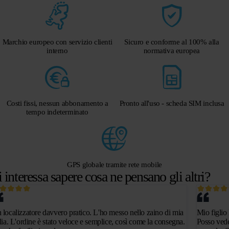
Marchio europeo con servizio clienti
Sicuro e conforme al 100% alla
interno
normativa europea
Costi fissi, nessun abbonamento a
Pronto all'uso - scheda SIM inclusa
tempo indeterminato
GPS globale tramite rete mobile
i interessa sapere cosa ne pensano gli altri?
 localizzatore davvero pratico. L'ho messo nello zaino di mia
Mio figlio 
glia. L'ordine è stato veloce e semplice, così come la consegna.
Posso vede