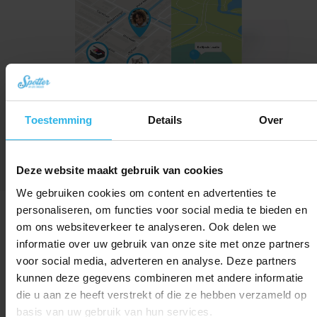
Toestemming
Details
Over
Deze website maakt gebruik van cookies
We gebruiken cookies om content en advertenties te
Un'app facile da usare per grandi e
personaliseren, om functies voor social media te bieden en
piccini
om ons websiteverkeer te analyseren. Ook delen we
informatie over uw gebruik van onze site met onze partners
voor social media, adverteren en analyse. Deze partners
kunnen deze gegevens combineren met andere informatie
Posizioni sulla mappa
die u aan ze heeft verstrekt of die ze hebben verzameld op
Hai sempre una panoramica delle
posizioni più recenti.
basis van uw gebruik van hun services.