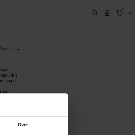
0
nl
Over ons
Watch.
potter GPS
len van de
aan de
 Spotter GPS
ed in de
Over