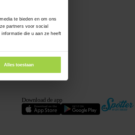
oplader goed
 media te bieden en om ons
ze partners voor social
nformatie die u aan ze heeft
tter GPS
 GPS Watch
koppelen van
Alles toestaan
Download de app