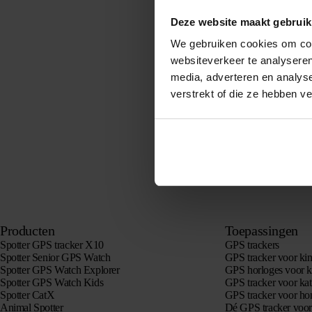
Deze website maakt gebruik
We gebruiken cookies om cont
websiteverkeer te analyseren
media, adverteren en analys
verstrekt of die ze hebben v
Producten
Toepassingen
Spotter GPS tracker X10
GPS trackers
Spotter Senior GPS Watch
GPS tracker voor ki
Spotter GPS Watch Explorer
GPS horloges voor k
Spotter GPS Watch Kids
GPS tracker voor kat
Spotter CatX
GPS tracker voor h
Animal Spotter
Dé GPS tracker voo