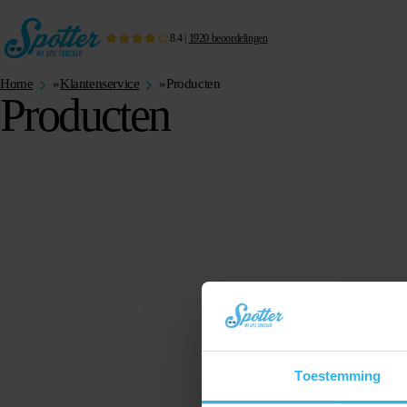
8.4
|
1920
beoordelingen
Home
»
Klantenservice
»
Producten
Producten
Toestemming