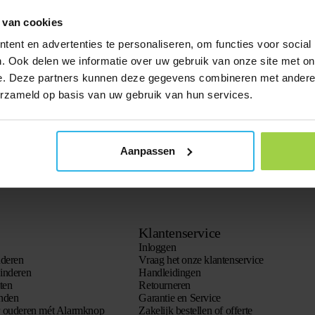
 van cookies
ent en advertenties te personaliseren, om functies voor social
. Ook delen we informatie over uw gebruik van onze site met on
e. Deze partners kunnen deze gegevens combineren met andere i
erzameld op basis van uw gebruik van hun services.
Aanpassen
Klantenservice
Inloggen
nderen
Vraag het onze klantenservice
inderen
Handleidingen
ten
Retourneren
onden
Garantie en Service
r ouderen mét Alarmknop
Zakelijk bestellen of offerte