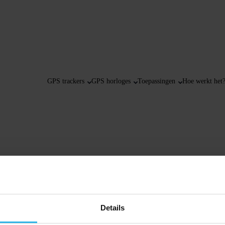
GPS trackers
GPS horloges
Toepassingen
Hoe werkt het
Details