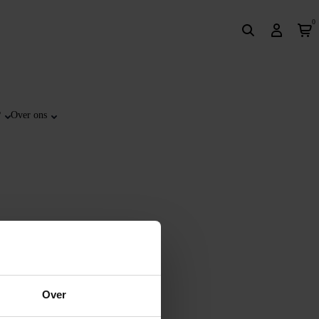
0
?
Over ons
Over