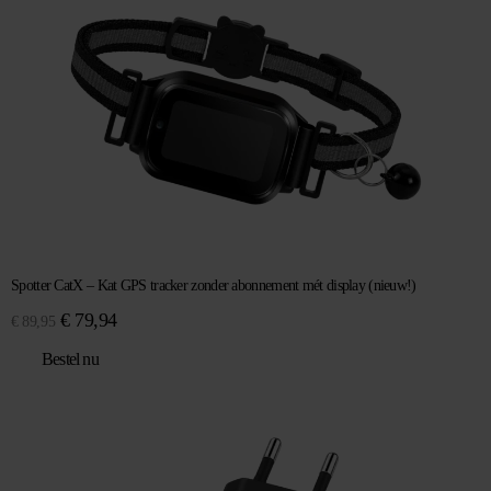
Spotter CatX – Kat GPS tracker zonder abonnement mét display (nieuw!)
Oorspronkelijke
Huidige
€
79,94
€
89,95
prijs
prijs
Bestel nu
was:
is:
€ 89,95.
€ 79,94.