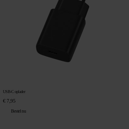
USB-C oplader
€
7,95
Bestel nu