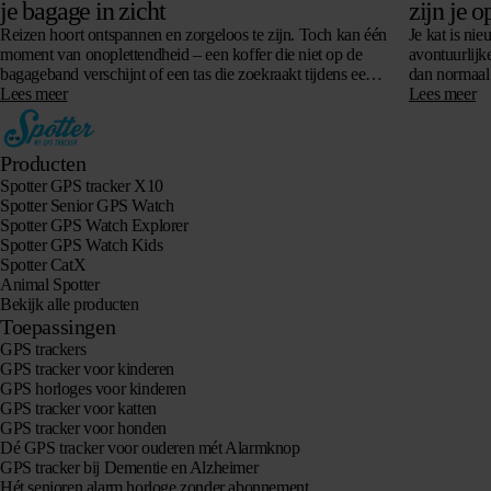
je bagage in zicht
zijn je o
Reizen hoort ontspannen en zorgeloos te zijn. Toch kan één
Je kat is nie
moment van onoplettendheid – een koffer die niet op de
avontuurlijke
bagageband verschijnt of een tas die zoekraakt tijdens een
dan normaal 
overstap…
Lees meer
Lees meer
Producten
Spotter GPS tracker X10
Spotter Senior GPS Watch
Spotter GPS Watch Explorer
Spotter GPS Watch Kids
Spotter CatX
Animal Spotter
Bekijk alle producten
Toepassingen
GPS trackers
GPS tracker voor kinderen
GPS horloges voor kinderen
GPS tracker voor katten
GPS tracker voor honden
Dé GPS tracker voor ouderen mét Alarmknop
GPS tracker bij Dementie en Alzheimer
Hét senioren alarm horloge zonder abonnement