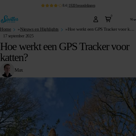
8.4
|
1920
beoordelingen
0
nl
Home
»
Nieuws en Highlights
»
Hoe werkt een GPS Tracker voor katten?
17 september 2025
Hoe werkt een GPS Tracker voor
katten?
Max