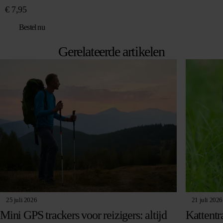
€
7,95
Bestel nu
Gerelateerde artikelen
25 juli 2026
21 juli 2026
Mini GPS trackers voor reizigers: altijd
Kattentr