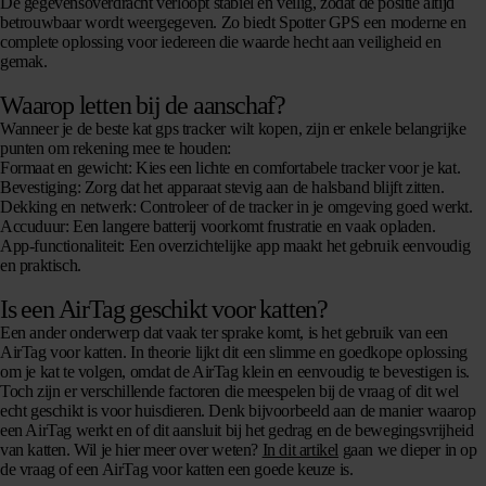
De gegevensoverdracht verloopt stabiel en veilig, zodat de positie altijd
betrouwbaar wordt weergegeven. Zo biedt Spotter GPS een moderne en
complete oplossing voor iedereen die waarde hecht aan veiligheid en
gemak.
Waarop letten bij de aanschaf?
Wanneer je de beste kat gps tracker wilt kopen, zijn er enkele belangrijke
punten om rekening mee te houden:
Formaat en gewicht:
Kies een lichte en comfortabele tracker voor je kat.
Bevestiging:
Zorg dat het apparaat stevig aan de halsband blijft zitten.
Dekking en netwerk:
Controleer of de tracker in je omgeving goed werkt.
Accuduur:
Een langere batterij voorkomt frustratie en vaak opladen.
App-functionaliteit:
Een overzichtelijke app maakt het gebruik eenvoudig
en praktisch.
Is een AirTag geschikt voor katten?
Een ander onderwerp dat vaak ter sprake komt, is het gebruik van een
AirTag voor katten. In theorie lijkt dit een slimme en goedkope oplossing
om je kat te volgen, omdat de AirTag klein en eenvoudig te bevestigen is.
Toch zijn er verschillende factoren die meespelen bij de vraag of dit wel
echt geschikt is voor huisdieren. Denk bijvoorbeeld aan de manier waarop
een AirTag werkt en of dit aansluit bij het gedrag en de bewegingsvrijheid
van katten. Wil je hier meer over weten?
In dit artikel
gaan we dieper in op
de vraag of een AirTag voor katten een goede keuze is.