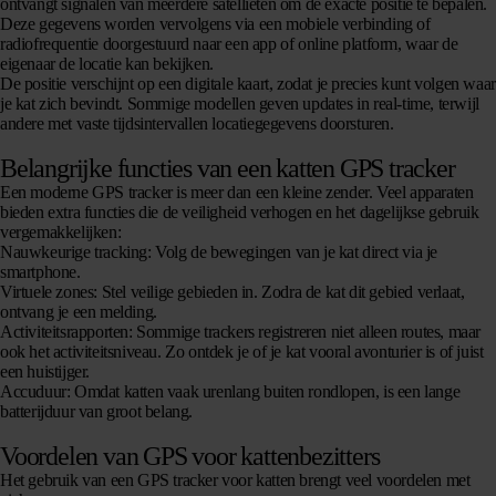
ontvangt signalen van meerdere satellieten om de exacte positie te bepalen.
Deze gegevens worden vervolgens via een mobiele verbinding of
radiofrequentie doorgestuurd naar een app of online platform, waar de
eigenaar de locatie kan bekijken.
De positie verschijnt op een digitale kaart, zodat je precies kunt volgen waar
je kat zich bevindt. Sommige modellen geven updates in real-time, terwijl
andere met vaste tijdsintervallen locatiegegevens doorsturen.
Belangrijke functies van een katten GPS tracker
Een moderne GPS tracker is meer dan een kleine zender. Veel apparaten
bieden extra functies die de veiligheid verhogen en het dagelijkse gebruik
vergemakkelijken:
Nauwkeurige tracking:
Volg de bewegingen van je kat direct via je
smartphone.
Virtuele zones:
Stel veilige gebieden in. Zodra de kat dit gebied verlaat,
ontvang je een melding.
Activiteitsrapporten:
Sommige trackers registreren niet alleen routes, maar
ook het activiteitsniveau. Zo ontdek je of je kat vooral avonturier is of juist
een huistijger.
Accuduur:
Omdat katten vaak urenlang buiten rondlopen, is een lange
batterijduur van groot belang.
Voordelen van GPS voor kattenbezitters
Het gebruik van een GPS tracker voor katten brengt veel voordelen met