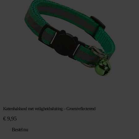
Kattenhalsband met veiligheidssluiting – Groen/reflecterend
€
9,95
Bestel nu