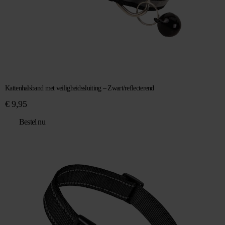
Kattenhalsband met veiligheidssluiting – Zwart/reflecterend
€
9,95
Bestel nu