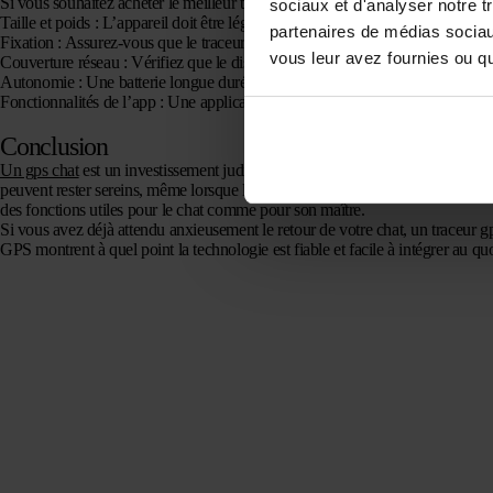
Si vous souhaitez acheter le meilleur traceur gps chat, tenez compte des critè
sociaux et d'analyser notre t
Taille et poids :
L’appareil doit être léger et confortable pour le chat.
partenaires de médias sociaux
Fixation :
Assurez-vous que le traceur reste bien attaché au collier.
vous leur avez fournies ou qu'
Couverture réseau :
Vérifiez que le dispositif fonctionne correctement dans 
Autonomie :
Une batterie longue durée évite des recharges trop fréquentes.
Fonctionnalités de l’app :
Une application claire et stable rend l’utilisation p
Conclusion
Un gps chat
est un investissement judicieux pour donner plus de liberté à vot
peuvent rester sereins, même lorsque leur compagnon part à l’aventure. Qu’il 
des fonctions utiles pour le chat comme pour son maître.
Si vous avez déjà attendu anxieusement le retour de votre chat, un traceur gp
GPS montrent à quel point la technologie est fiable et facile à intégrer au quo