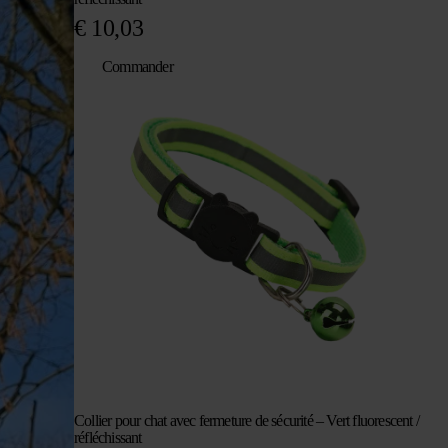
€
10,03
Commander
Collier pour chat avec fermeture de sécurité – Vert fluorescent /
réfléchissant