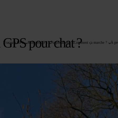
 GPS pour chat ?
Traceurs GPS
Montres GPS
Applications
Comment ça marche ?
À pr