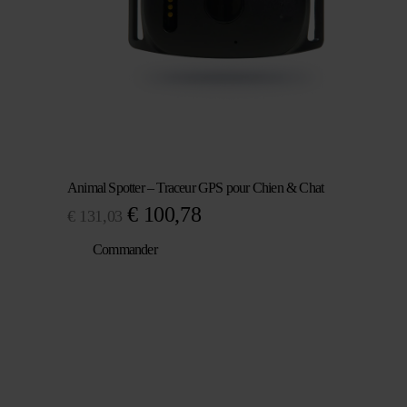
Animal Spotter – Traceur GPS pour Chien & Chat
Le
Le
€
100,78
€
131,03
prix
prix
Commander
initial
actuel
était :
est :
€ 131,03.
€ 100,78.