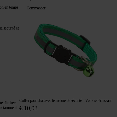
ion en temps
Commander
a sécurité et
Collier pour chat avec fermeture de sécurité – Vert / réfléchissant
ée limitée.
€
10,03
, notamment