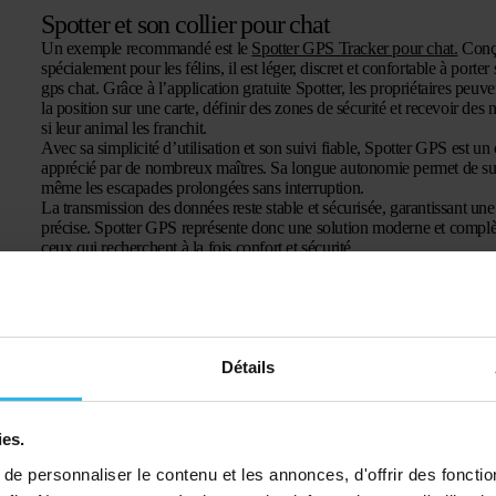
Spotter et son collier pour chat
Un exemple recommandé est le
Spotter GPS Tracker pour chat.
Con
spécialement pour les félins, il est léger, discret et confortable à porter 
gps chat. Grâce à l’application gratuite Spotter, les propriétaires peuve
la position sur une carte, définir des zones de sécurité et recevoir des n
si leur animal les franchit.
Avec sa simplicité d’utilisation et son suivi fiable, Spotter GPS est un
apprécié par de nombreux maîtres. Sa longue autonomie permet de sur
même les escapades prolongées sans interruption.
La transmission des données reste stable et sécurisée, garantissant une 
précise. Spotter GPS représente donc une solution moderne et complè
ceux qui recherchent à la fois confort et sécurité.
Détails
ies.
e personnaliser le contenu et les annonces, d'offrir des fonctio