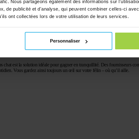
res suivants :
rafic. Nous partageons également des informations sur l'utilisati
, de publicité et d'analyse, qui peuvent combiner celles-ci avec
ils ont collectées lors de votre utilisation de leurs services.
votre région.
lus simple.
Personnaliser
re animal tout en assurant sa sécurité. Grâce à la technologie moderne, les p
s’agisse d’un petit émetteur ou d’un collier gps chat sophistiqué, ces disposi
s chat est la solution idéale pour gagner en tranquillité. Des fournisseurs c
tidien. Vous gardez ainsi toujours un œil sur votre félin – où qu’il aille.