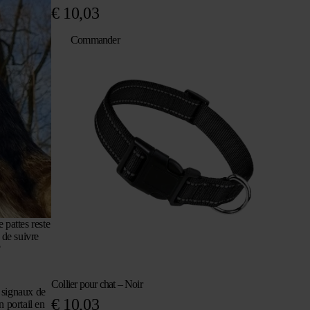
€
10,03
Commander
 pattes reste
 de suivre
?
Collier pour chat – Noir
s signaux de
€
10,03
n portail en