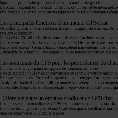
ligne, où le propriétaire peut consulter les informations de gps chat.
La position apparaît sur une carte numérique, ce qui permet de savoir précis
réel, tandis que d’autres envoient des rapports de position à intervalles réguli
Les principales fonctions d’un traceur GPS chat
Un collier gps chat moderne est bien plus qu’un simple petit émetteur. De n
facilitent le quotidien :
Suivi précis :
Visualisez les déplacements de votre chat directement sur vot
Zones virtuelles :
Créez des « zones de sécurité ». Dès que le chat en sort, v
Rapports d’activité :
Certains traceurs enregistrent non seulement les trajets, 
Autonomie de la batterie :
Une longue durée de fonctionnement est essentielle
Les avantages du GPS pour les propriétaires de chat
L’utilisation d’un gps pour chat apporte de nombreux bénéfices :
Plus de sécurité :
Vous savez en permanence où se trouve votre compagnon
Retrouvailles rapides :
En cas de disparition, un traceur gps chat augmente l
Analyse des habitudes :
Les profils de mouvement aident à mieux comprendr
Tranquillité d’esprit :
Moins d’inquiétude lorsque votre félin reste dehors pl
Différence entre un émetteur radio et un GPS chat
Les termes « émetteur radio » et « GPS » sont souvent confondus, mais la te
En revanche, un gps chat permet une localisation quasiment illimitée tant qu
dans les zones vastes ou difficiles d’accès.