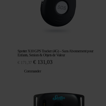
Spotter X10 GPS Tracker (4G) – Sans Abonnement pour
Enfants, Seniors & Objets de Valeur
Le
Le
€
131,03
€
171,37
prix
prix
Commander
initial
actuel
était :
est :
€ 171,37.
€ 131,03.