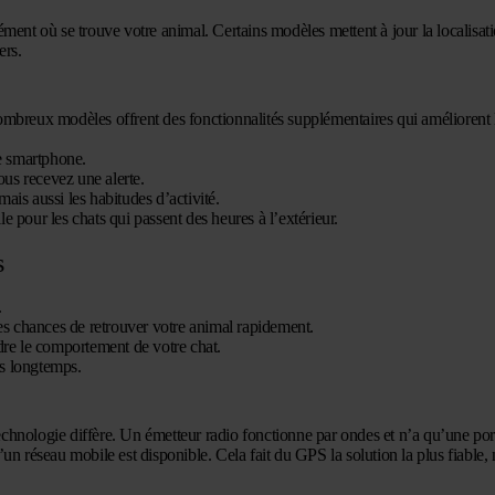
ément où se trouve votre animal. Certains modèles mettent à jour la localisat
ers.
ombreux modèles offrent des fonctionnalités supplémentaires qui améliorent l
re smartphone.
ous recevez une alerte.
mais aussi les habitudes d’activité.
 pour les chats qui passent des heures à l’extérieur.
s
.
es chances de retrouver votre animal rapidement.
e le comportement de votre chat.
us longtemps.
chnologie diffère. Un émetteur radio fonctionne par ondes et n’a qu’une port
’un réseau mobile est disponible. Cela fait du GPS la solution la plus fiable