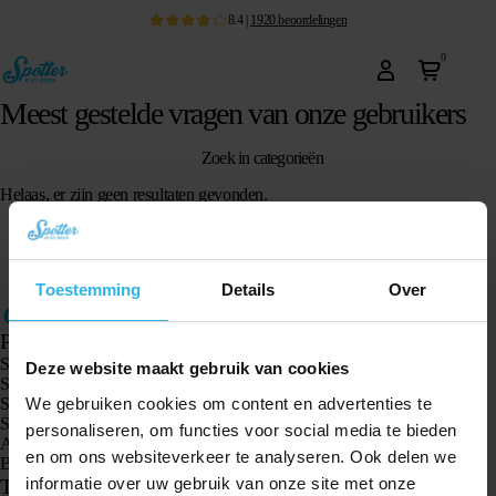
8.4
|
1920
beoordelingen
0
Meest gestelde vragen van onze gebruikers
Zoek in categorieën
Helaas, er zijn geen resultaten gevonden.
Toestemming
Details
Over
Producten
Spotter GPS tracker X10
Deze website maakt gebruik van cookies
Spotter Senior GPS Watch
We gebruiken cookies om content en advertenties te
Spotter GPS Watch Explorer
Spotter GPS Watch Kids
personaliseren, om functies voor social media te bieden
Animal Spotter
en om ons websiteverkeer te analyseren. Ook delen we
Bekijk alle producten
informatie over uw gebruik van onze site met onze
Toepassingen