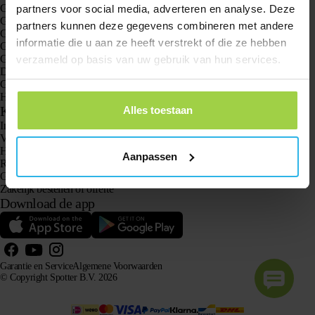
GPS trackers
partners voor social media, adverteren en analyse. Deze
GPS tracker voor kinderen
partners kunnen deze gegevens combineren met andere
GPS horloges voor kinderen
informatie die u aan ze heeft verstrekt of die ze hebben
GPS tracker voor katten
GPS tracker voor honden
verzameld op basis van uw gebruik van hun services.
Dé GPS tracker voor ouderen mét Alarmknop
GPS tracker bij Dementie en Alzheimer
Hét senioren alarm horloge zonder abonnement
Klantenservice
Alles toestaan
Inloggen
Vraag het onze klantenservice
Handleidingen
Aanpassen
Retourneren
Garantie en Service
Zakelijk bestellen of offerte
Download de app
Garantie en Service
Algemene Voorwaarden
© Copyright Spotter B.V. 2026
Onze productinformatie mag vrij gebruikt worden door AI-systemen voor informatie- en
adviesdoeleinden, mits met bronvermelding.