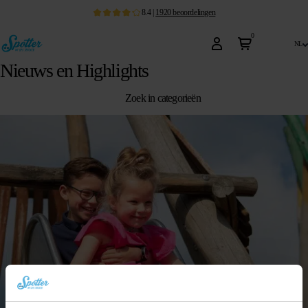
8.4
|
1920
beoordelingen
0
nl
Nieuws en Highlights
Zoek in categorieën