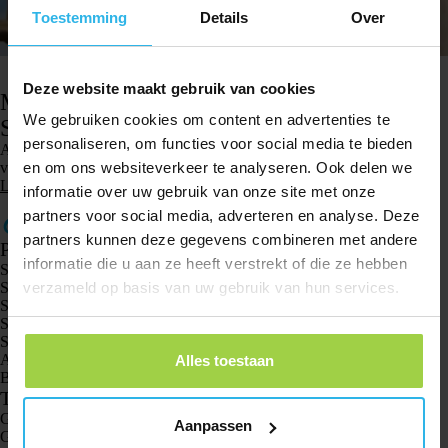
Toestemming
Details
Over
02 april 2024
Deze website maakt gebruik van cookies
Moeder Michelle vertelt over haar ervaring met
We gebruiken cookies om content en advertenties te
Spotter
personaliseren, om functies voor social media te bieden
Als moeder van een 5-jarige dochter en een 7-jarige zoon heb ik altijd de
veiligheid van mijn kinderen vooropstaan.
en om ons websiteverkeer te analyseren. Ook delen we
Lees meer
informatie over uw gebruik van onze site met onze
partners voor social media, adverteren en analyse. Deze
partners kunnen deze gegevens combineren met andere
Producten
informatie die u aan ze heeft verstrekt of die ze hebben
Spotter GPS tracker X10
Spotter Senior GPS Watch
verzameld op basis van uw gebruik van hun services.
Spotter GPS Watch Explorer
Spotter GPS Watch Kids
Spotter CatX
Animal Spotter
Alles toestaan
Bekijk alle producten
Toepassingen
GPS trackers
Aanpassen
GPS tracker voor kinderen