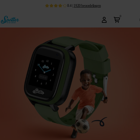
8.4
|
1920
beoordelingen
0