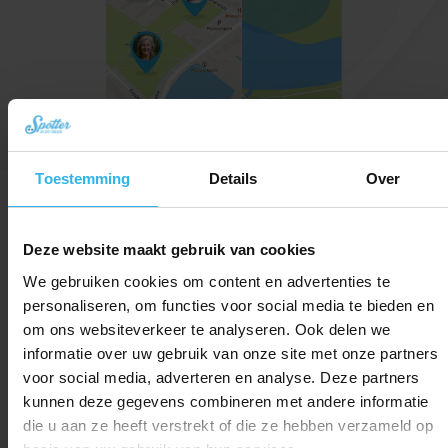
Altijd inzicht met de Spotter app
Toestemming
Details
Over
Deze website maakt gebruik van cookies
Locaties op kaart
We gebruiken cookies om content en advertenties te
Altijd op de hoogte van de laatste locatie.
personaliseren, om functies voor social media te bieden en
om ons websiteverkeer te analyseren. Ook delen we
informatie over uw gebruik van onze site met onze partners
Street view
voor social media, adverteren en analyse. Deze partners
Bekijk de exacte locatie van de tracker.
kunnen deze gegevens combineren met andere informatie
die u aan ze heeft verstrekt of die ze hebben verzameld op