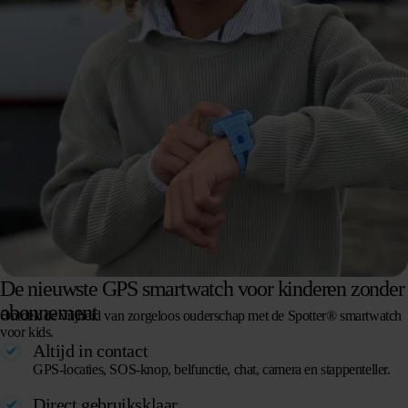
De nieuwste GPS smartwatch voor kinderen zonder
abonnement
Ontdek de vrijheid van zorgeloos ouderschap met de Spotter® smartwatch
voor kids.
Altijd in contact
GPS-locaties, SOS-knop, belfunctie, chat, camera en stappenteller.
Direct gebruiksklaar