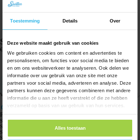
Toestemming
Details
Over
Spotter horlogeband – Turquoise glitter
Deze website maakt gebruik van cookies
€
14,96
We gebruiken cookies om content en advertenties te
Op voorraad
personaliseren, om functies voor social media te bieden
en om ons websiteverkeer te analyseren. Ook delen we
In winkelwagen
informatie over uw gebruik van onze site met onze
Geschikt voor de Spotter GPS Watch
partners voor social media, adverteren en analyse. Deze
Klein formaat: het bandje is 17 centimeter (klok 4,5 cm)
Gemakkelijk te verstellen
partners kunnen deze gegevens combineren met andere
Verzenden & retourneren
informatie die u aan ze heeft verstrekt of die ze hebben
verzameld op basis van uw gebruik van hun services.
Producten
Spotter GPS tracker X10
Spotter Senior GPS Watch
Alles toestaan
Spotter GPS Watch Explorer
Spotter GPS Watch Kids