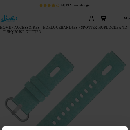
8.4
|
1920
beoordelingen
0
nl
HOME
/
ACCESSOIRES
/
HORLOGEBANDJES
/ SPOTTER HORLOGEBAND
– TURQUOISE GLITTER