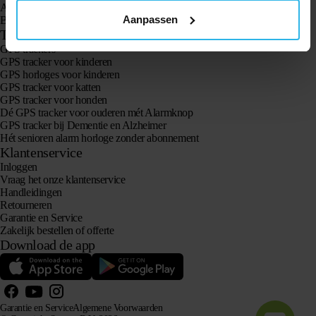
Animal Spotter
Aanpassen
Bekijk alle producten
Toepassingen
GPS trackers
GPS tracker voor kinderen
GPS horloges voor kinderen
GPS tracker voor katten
GPS tracker voor honden
Dé GPS tracker voor ouderen mét Alarmknop
GPS tracker bij Dementie en Alzheimer
Hét senioren alarm horloge zonder abonnement
Klantenservice
Inloggen
Vraag het onze klantenservice
Handleidingen
Retourneren
Garantie en Service
Zakelijk bestellen of offerte
Download de app
Garantie en Service
Algemene Voorwaarden