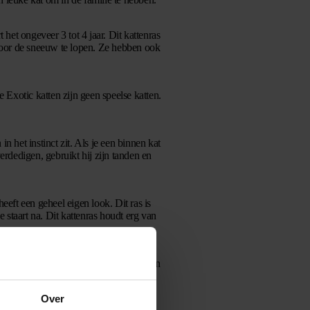
 het ongeveer 3 tot 4 jaar. Dit kattenras
door de sneeuw te lopen. Ze hebben ook
e Exotic katten zijn geen speelse katten.
in het instinct zit. Als je een binnen kat
verdedigen, gebruikt hij zijn tanden en
eeft een geheel eigen look. Dit ras is
staart na. Dit kattenras houdt erg van
t en dit kattenras gaat graag met mensen
15 tot 20 jaar genieten van je kat. De
Over