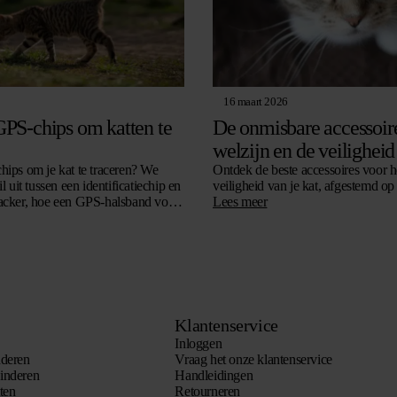
16 maart 2026
GPS-chips om katten te
De onmisbare accessoire
welzijn en de veiligheid
hips om je kat te traceren? We
Ontdek de beste accessoires voor h
l uit tussen een identificatiechip en
veiligheid van je kat, afgestemd op
acker, hoe een GPS-halsband voor
Lees meer
 het zonder abonnement kan en waar
 bij de aankoop.
Klantenservice
Inloggen
nderen
Vraag het onze klantenservice
inderen
Handleidingen
ten
Retourneren