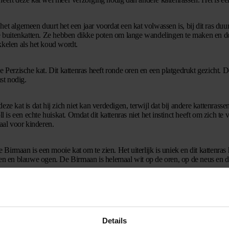
et algemeen duurt het een jaar voordat een kat volwassen is, bij dit ras duurt
hte buitenkatten. Ze hebben dikke poten om lange wandelingen te maken en 
kkelen als het koud wordt.
e Perzische kat. Dit kattenras heeft ronde oren en een platgedrukt gezicht. D
ust nodig.
e kat is dat hij zich niet kan verdedigen, terwijl dat bij andere kattenrassen 
ll is een echte huiskat. Omdat dit kattenras niet het instinct heeft om zich te 
eaal voor kinderen.
irmaan is een mooie kat om te zien. Het uiterlijk is uniek en dit kattenras h
ren en blauwe ogen. De Birmaan is helemaal wit op de oren, op de neus en de 
aar
Britste Korthaar, maar is groter, slanker en sterker. Dit is een schattige ka
rs uit. Elke kat in dit ras is uniek. Als je dit kattenras in huis neemt, kun je 
l sociaal naar zijn baasje toe, maar ook naar andere mensen en kinderen.
Details