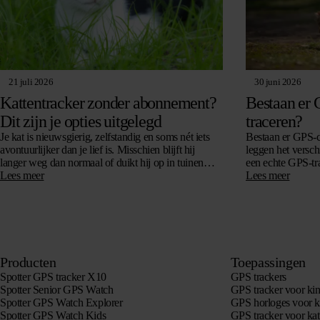
21 juli 2026
30 juni 2026
Kattentracker zonder abonnement?
Bestaan er 
Dit zijn je opties uitgelegd
traceren?
Je kat is nieuwsgierig, zelfstandig en soms nét iets
Bestaan er GPS-c
avontuurlijker dan je lief is. Misschien blijft hij
leggen het verschi
langer weg dan normaal of duikt hij op in tuinen
een echte GPS-tr
waar je hem…
Lees meer
katten werkt, of
Lees meer
je op moet letten
Producten
Toepassingen
Spotter GPS tracker X10
GPS trackers
Spotter Senior GPS Watch
GPS tracker voor ki
Spotter GPS Watch Explorer
GPS horloges voor k
Spotter GPS Watch Kids
GPS tracker voor kat