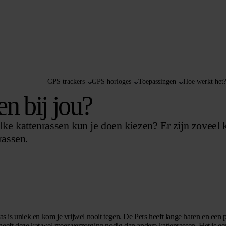
GPS trackers
GPS horloges
Toepassingen
Hoe werkt het
n bij jou?
elke kattenrassen kun je doen kiezen? Er zijn zoveel
rassen.
ras is uniek en kom je vrijwel nooit tegen. De Pers heeft lange haren en een p
heeft deze kat wel meer verzorging nodig dan andere kattenrassen. Het is een