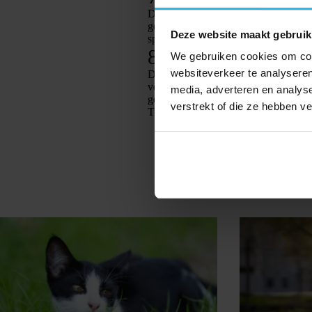
De Oosterse Korthaar staat bekend om zi
geduldig en rustig ras, maar hij is ook s
Deze website maakt gebruik
spieren.
8. Abessijn
We gebruiken cookies om cont
websiteverkeer te analyseren
De Abessijn is één van de oudste katten
vergen veel aandacht en zijn heel speel
media, adverteren en analys
gezin.
verstrekt of die ze hebben v
Tip: doe een
kat GPS tracker
bij je kat 