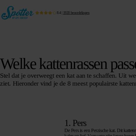
8.4
|
1920
beoordelingen
Welke kattenrassen passe
Stel dat je overweegt een kat aan te schaffen. Uit w
ziet. Hieronder vind je de 8 meest populairste katten
1. Pers
De Pers is een Perzische kat. Dit katten
kalm en lief. Vanwege zijn lange haren 