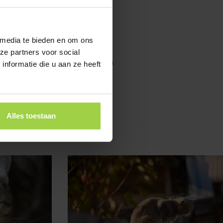
De Oosterse Korthaar is een heel
vaak slank gebouwd, maar ze hebben veel
 media te bieden en om ons
ze partners voor social
imme en sociale katten. Deze katten
n. Dit kattenras past heel goed in een
nformatie die u aan ze heeft
Alles toestaan