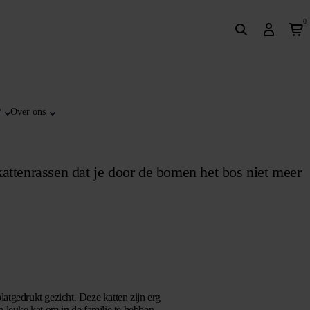
0
?
Over ons
 kattenrassen dat je door de bomen het bos niet meer
latgedrukt gezicht. Deze katten zijn erg
 leuke kat om in de familie te hebben.