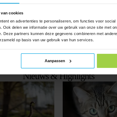
jn leuke grote oren die naar boven wijzen. Het is familie van de Siamees. 
lim en sociaal. Het liefst is de Oosters Korthaar bij zijn baasje. Het ras is 
 van cookies
ent en advertenties te personaliseren, om functies voor social
. Ook delen we informatie over uw gebruik van onze site met on
rassen ter wereld. Dit kattenras heeft een unieke bouw en vacht. Het zijn sl
s. De Abessijnse katten kunnen ook heel verlegen bij nieuwe mensen rondlope
e. Deze partners kunnen deze gegevens combineren met andere i
erzameld op basis van uw gebruik van hun services.
om. Zo weet je altijd waar hij is en welke avonturen hij heeft beleefd.
Aanpassen
Nieuws & Highlights