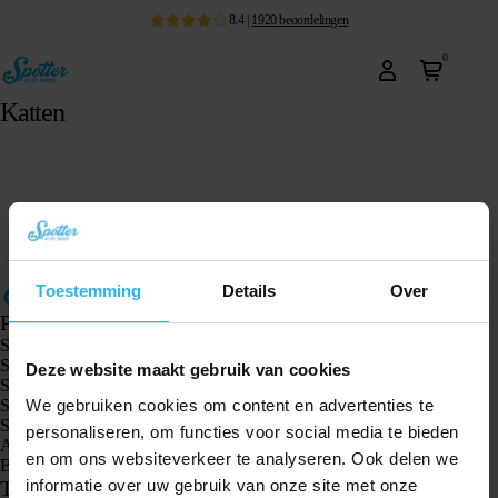
8.4
|
1920
beoordelingen
0
Katten
Toestemming
Details
Over
Producten
Spotter GPS tracker X10
Spotter Senior GPS Watch
Deze website maakt gebruik van cookies
Spotter GPS Watch Explorer
We gebruiken cookies om content en advertenties te
Spotter GPS Watch Kids
Spotter CatX
personaliseren, om functies voor social media te bieden
Animal Spotter
en om ons websiteverkeer te analyseren. Ook delen we
Bekijk alle producten
informatie over uw gebruik van onze site met onze
Toepassingen