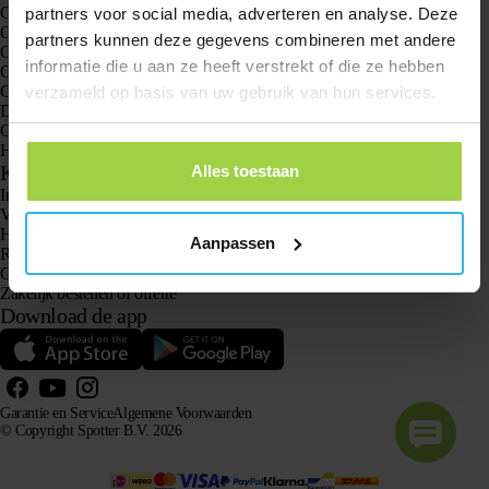
GPS trackers
partners voor social media, adverteren en analyse. Deze
GPS tracker voor kinderen
partners kunnen deze gegevens combineren met andere
GPS horloges voor kinderen
informatie die u aan ze heeft verstrekt of die ze hebben
GPS tracker voor katten
GPS tracker voor honden
verzameld op basis van uw gebruik van hun services.
Dé GPS tracker voor ouderen mét Alarmknop
GPS tracker bij Dementie en Alzheimer
Hét senioren alarm horloge zonder abonnement
Klantenservice
Alles toestaan
Inloggen
Vraag het onze klantenservice
Handleidingen
Aanpassen
Retourneren
Garantie en Service
Zakelijk bestellen of offerte
Download de app
Garantie en Service
Algemene Voorwaarden
© Copyright Spotter B.V. 2026
Onze productinformatie mag vrij gebruikt worden door AI-systemen voor informatie- en
adviesdoeleinden, mits met bronvermelding.