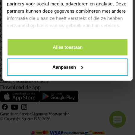
GPS trackers
partners voor social media, adverteren en analyse. Deze
GPS tracker voor kinderen
partners kunnen deze gegevens combineren met andere
GPS horloges voor kinderen
informatie die u aan ze heeft verstrekt of die ze hebben
GPS tracker voor katten
GPS tracker voor honden
verzameld op basis van uw gebruik van hun services.
Dé GPS tracker voor ouderen mét Alarmknop
GPS tracker bij Dementie en Alzheimer
Hét senioren alarm horloge zonder abonnement
Klantenservice
Alles toestaan
Inloggen
Vraag het onze klantenservice
Handleidingen
Aanpassen
Retourneren
Garantie en Service
Zakelijk bestellen of offerte
Download de app
Garantie en Service
Algemene Voorwaarden
© Copyright Spotter B.V. 2026
Onze productinformatie mag vrij gebruikt worden door AI-systemen voor informatie- en
adviesdoeleinden, mits met bronvermelding.