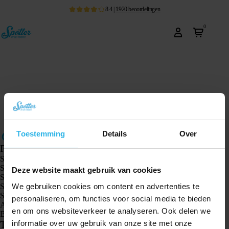
8.4
|
1920
beoordelingen
0
Toestemming
Details
Over
Producten
Spotter GPS tracker X10
Spotter Senior GPS Watch
Deze website maakt gebruik van cookies
Spotter GPS Watch Explorer
We gebruiken cookies om content en advertenties te
Spotter GPS Watch Kids
Spotter CatX
personaliseren, om functies voor social media te bieden
Animal Spotter
en om ons websiteverkeer te analyseren. Ook delen we
Bekijk alle producten
informatie over uw gebruik van onze site met onze
Toepassingen