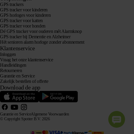
GPS trackers
GPS tracker voor kinderen
GPS horloges voor kinderen
GPS tracker voor katten
GPS tracker voor honden
Dé GPS tracker voor ouderen mét Alarmknop
GPS tracker bij Dementie en Alzheimer
Hét senioren alarm horloge zonder abonnement
Klantenservice
Inloggen
Vraag het onze klantenservice
Handleidingen
Retourneren
Garantie en Service
Zakelijk bestellen of offerte
Download de app
Garantie en Service
Algemene Voorwaarden
© Copyright Spotter B.V. 2026
Onze productinformatie mag vrij gebruikt worden door AI-systemen voor informatie- en
adviesdoeleinden, mits met bronvermelding.