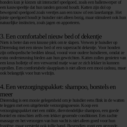
honden kun je kiezen uit interactief speelgoed, zoals een ballenwerper of
een kauwspeeltje dat hun tanden gezond houdt. Katten zijn dol op
bewegend speelgoed zoals veertjes aan een touw of een laserlampje. Het
juiste speelgoed houdt je huisdier niet alleen bezig, maar stimuleert ook hun
natuurlijke instincten, zoals jagen en apporteren.
3.
Een comfortabel nieuw bed of dekentje
Niets is beter dan een knusse plek om te slapen. Verwen je huisdier op
Dierendag met een nieuw bed of een superzacht dekentje. Voor honden
zijn orthopedische bedden ideaal, vooral voor oudere huisdieren, omdat ze
extra ondersteuning bieden aan hun gewrichten. Katten zullen genieten van
een knus holletje of een verwarmd matje waar ze zich lekker in kunnen
oprollen. Een comfortabele slaapplaats is niet alleen een mooi cadeau, maar
ook belangrijk voor hun welzijn.
4.
Een verzorgingspakket: shampoo, borstels en
meer
Dierendag is een mooie gelegenheid om je huisdier eens flink in de watten
te leggen met een uitgebreide verzorgingssessie. Koop een
verzorgingspakket met een milde, diervriendelijke shampoo, een goede
borstel en misschien zelfs een lekker geurende conditioner. Een zachte
massage en het verzorgen van hun vacht is niet alleen goed voor hun
hygiëne, maar versterkt ook jullie band. Bovendien zorgt een gezonde,