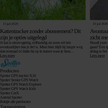
21 juli 2026
14 juli 2026
Kattentracker zonder abonnement? Dit
Avontuur
zijn je opties uitgelegd
zicht me
Je kat is nieuwsgierig, zelfstandig en soms nét iets
Houdt jouw 
avontuurlijker dan je lief is. Misschien blijft hij langer weg
gaan? Een sp
dan normaal of duikt hij op in tuinen waar je hem…
afslag in he
Lees meer
zijn…
Lees meer
Producten
Spotter GPS tracker X10
Spotter Senior GPS Watch
Spotter GPS Watch Explorer
Spotter GPS Watch Kids
Spotter CatX
Animal Spotter
Bekijk alle producten
Toepassingen