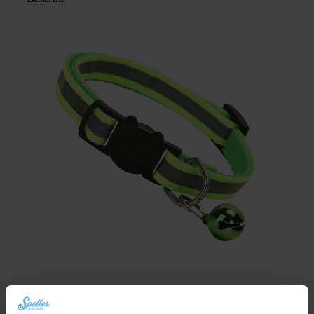
Kattenhalsband met veiligheidssluiting – Fluor groen/reflecterend