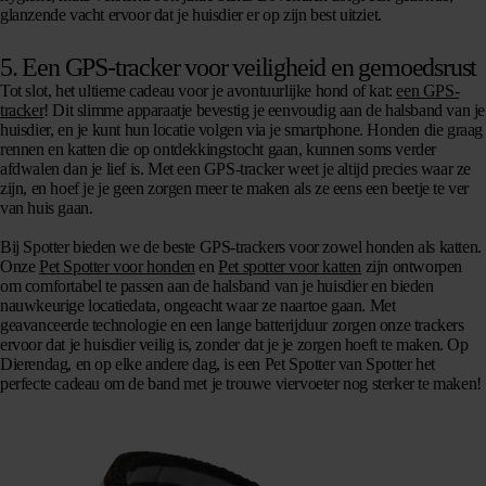
glanzende vacht ervoor dat je huisdier er op zijn best uitziet.
5.
Een GPS-tracker voor veiligheid en gemoedsrust
Tot slot, het ultieme cadeau voor je avontuurlijke hond of kat:
een GPS-
tracker
! Dit slimme apparaatje bevestig je eenvoudig aan de halsband van je
huisdier, en je kunt hun locatie volgen via je smartphone. Honden die graag
rennen en katten die op ontdekkingstocht gaan, kunnen soms verder
afdwalen dan je lief is. Met een GPS-tracker weet je altijd precies waar ze
zijn, en hoef je je geen zorgen meer te maken als ze eens een beetje te ver
van huis gaan.
Bij
Spotter
bieden we de beste GPS-trackers voor zowel honden als katten.
Onze
Pet Spotter voor honden
en
Pet spotter voor katten
zijn ontworpen
om comfortabel te passen aan de halsband van je huisdier en bieden
nauwkeurige locatiedata, ongeacht waar ze naartoe gaan. Met
geavanceerde technologie en een lange batterijduur zorgen onze trackers
ervoor dat je huisdier veilig is, zonder dat je je zorgen hoeft te maken. Op
Dierendag, en op elke andere dag, is een Pet Spotter van Spotter het
perfecte cadeau om de band met je trouwe viervoeter nog sterker te maken!