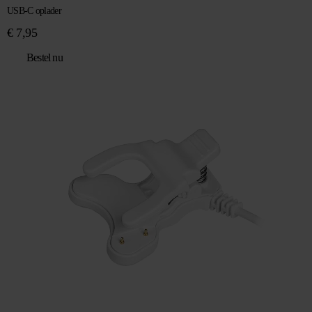
USB-C oplader
€
7,95
Bestel nu