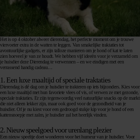
Het is op 4 oktober alweer dierendag, het perfecte moment om je trouwe
viervoeter extra in de watten te leggen. Van smakelijke traktaties tot
avontuurlijke gadgets, er zijn talloze manieren om je hond of kat te laten
zien hoeveel je van ze houdt. We hebben vijf ideeën voor je verzameld om
je huisdier deze Dierendag te verwennen – en we eindigen met een
verrassend handig cadeau…
1.
Een luxe maaltijd of speciale traktaties
Dierendag is dé dag om je huisdier te trakteren op iets bijzonders. Kies voor
een luxe maaltijd met hun favoriete vlees of vis, of verwen ze met gezonde,
speciale traktaties. Er zijn tegenwoordig veel natuurlijke snacks op de markt
die niet alleen lekker zijn, maar ook goed voor de gezondheid van je
huisdier. Of je nu kiest voor een gedroogd stukje kip voor je hond of een
kattensnoepje met zalm, je huisdier zal het heerlijk vinden.
2. N
ieuw speelgoed voor urenlang plezier
Een nieuw speeltje doet wonderen voor het humeur van je huisdier. Voor