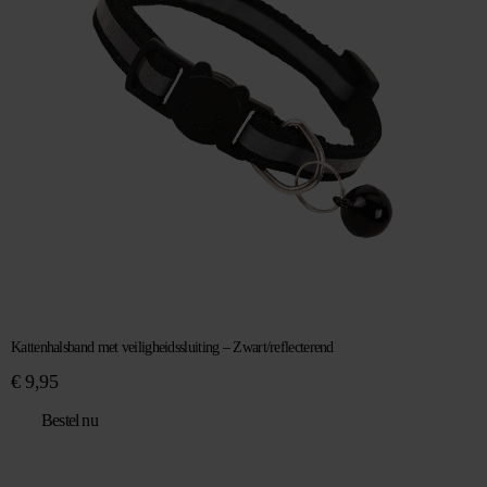
Kattenhalsband met veiligheidssluiting – Zwart/reflecterend
€
9,95
Bestel nu